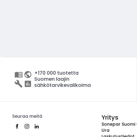
+170 000 tuotetta
Suomen laajin
sähkötarvikevalikoima
Seuraa meitä
Yritys
Sonepar Suomi
Ura
Laskutustiedot