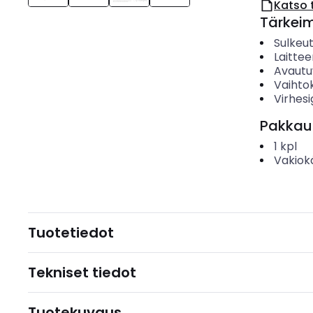
Katso 
Tärkei
Sulkeu
Laitte
Avautu
Vaihto
Virhes
Pakkau
1
kpl
Vakiok
Tuotetiedot
Tekniset tiedot
Tuotekuvaus