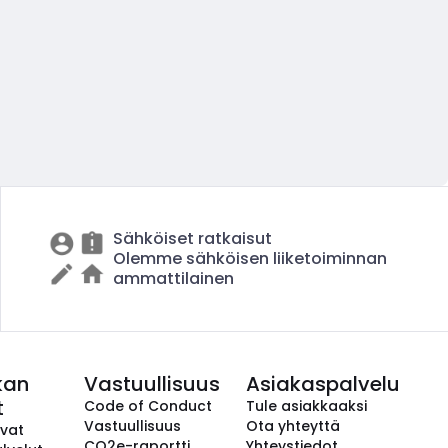
Sähköiset ratkaisut
Olemme sähköisen liiketoiminnan
ammattilainen
kan
Vastuullisuus
Asiakaspalvelu
t
Code of Conduct
Tule asiakkaaksi
Vastuullisuus
Ota yhteyttä
avat
CO2e-raportti
Yhteystiedot