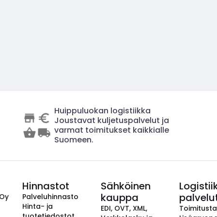
Huippuluokan logistiikka
Joustavat kuljetuspalvelut ja
varmat toimitukset kaikkialle
Suomeen.
Hinnastot
Sähköinen
Logistii
kauppa
palvelu
 Oy
Palveluhinnasto
Hinta- ja
EDI, OVT, XML,
Toimitust
tuotetiedostot