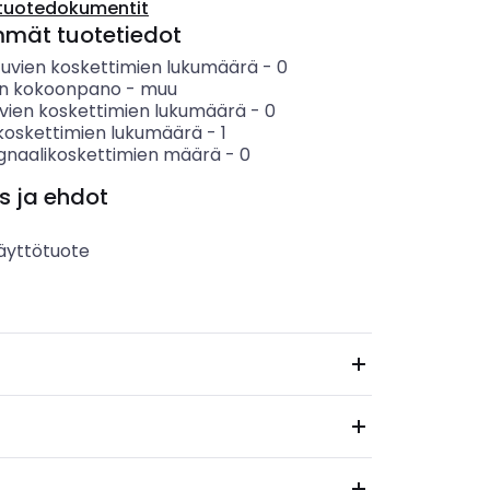
tuotedokumentit
mmät tuotetiedot
tuvien koskettimien lukumäärä
-
0
en kokoonpano
-
muu
vien koskettimien lukumäärä
-
0
koskettimien lukumäärä
-
1
ignaalikoskettimien määrä
-
0
s ja ehdot
äyttötuote