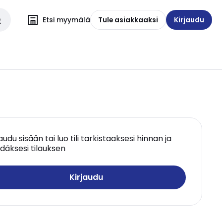
Etsi myymälä
Tule asiakkaaksi
Kirjaudu
jaudu sisään tai luo tili tarkistaaksesi hinnan ja
däksesi tilauksen
Kirjaudu