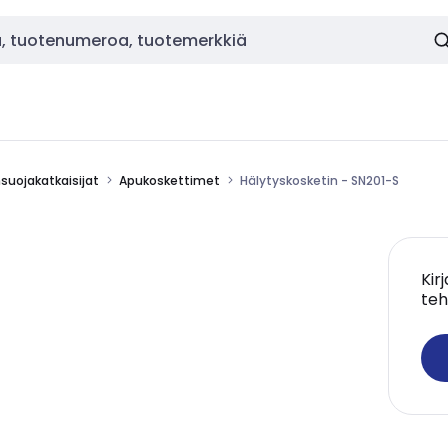
nsuojakatkaisijat
Apukoskettimet
Hälytyskosketin - SN201-S
Kir
teh