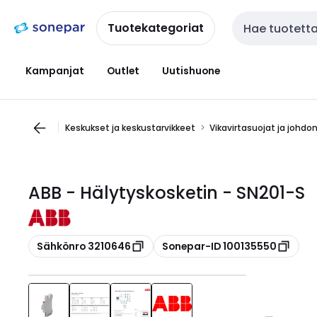
Siirry
Siirry
navigointiin
sisältöön
Tuotekategoriat
Haku
Kampanjat
Outlet
Uutishuone
Keskukset ja keskustarvikkeet
Vikavirtasuojat ja johdo
ABB - Hälytyskosketin - SN201-S
Kopioi
Kopioi
Sähkönro 3210646
Sonepar-ID 100135550