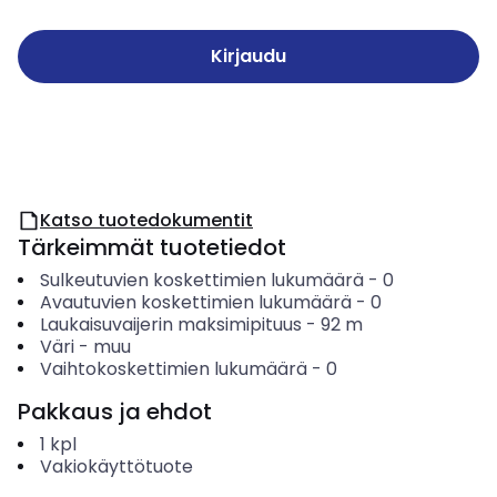
Kirjaudu
Katso tuotedokumentit
Tärkeimmät tuotetiedot
Sulkeutuvien koskettimien lukumäärä
-
0
Avautuvien koskettimien lukumäärä
-
0
Laukaisuvaijerin maksimipituus
-
92
m
Väri
-
muu
Vaihtokoskettimien lukumäärä
-
0
Pakkaus ja ehdot
1
kpl
Vakiokäyttötuote