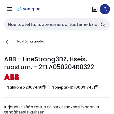
Siirry
Siirry
navigointiin
sisältöön
Haku
Näytä murupolku
ABB - LineStrong3DZ, Hseis,
ruostum. - 2TLA050204R0322
Kopioi
Kopioi
Sähkönro 2307419
Sonepar-ID 100091743
Kirjaudu sisään tai luo tili tarkistaaksesi hinnan ja
tehdäksesi tilauksen