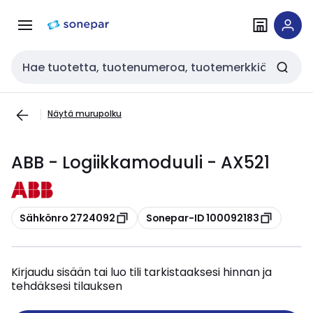
Siirry
Siirry
navigointiin
sisältöön
Haku
Näytä murupolku
ABB - Logiikkamoduuli - AX521
Kopioi
Kopioi
Sähkönro 2724092
Sonepar-ID 100092183
Kirjaudu sisään tai luo tili tarkistaaksesi hinnan ja
tehdäksesi tilauksen