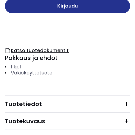
Kirjaudu
Katso tuotedokumentit
Pakkaus ja ehdot
1
kpl
Vakiokäyttötuote
Tuotetiedot
Tuotekuvaus