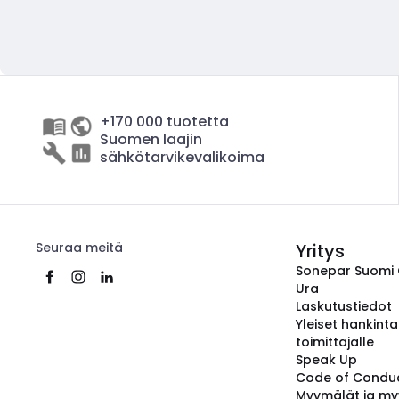
+170 000 tuotetta
Suomen laajin
sähkötarvikevalikoima
Seuraa meitä
Yritys
Sonepar Suomi
Ura
Laskutustiedot
Yleiset hankint
toimittajalle
Speak Up
Code of Condu
Myymälät ja my