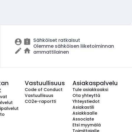
Sähköiset ratkaisut
Olemme sähköisen liiketoiminnan
ammattilainen
kan
Vastuullisuus
Asiakaspalvelu
t
Code of Conduct
Tule asiakkaaksi
Vastuullisuus
Ota yhteyttä
avat
CO2e-raportti
Yhteystiedot
lvelut
Asiakastili
ipalvelut
Asiakkaalle
to
Associate
Etsi myymälä
Toimittajalle