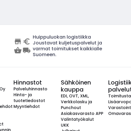
Huippuluokan logistiikka
Joustavat kuljetuspalvelut ja
varmat toimitukset kaikkialle
Suomeen.
Hinnastot
Sähköinen
Logistii
kauppa
palvelu
 Oy
Palveluhinnasto
Hinta- ja
EDI, OVT, XML,
Toimitust
tuotetiedostot
Verkkolasku ja
Lisäarvopa
aehdot
Myyntiehdot
Punchout
Varastoint
Asiakasvarasto APP
Omavaras
Valintatyökalut
ct
UKK
ynnin