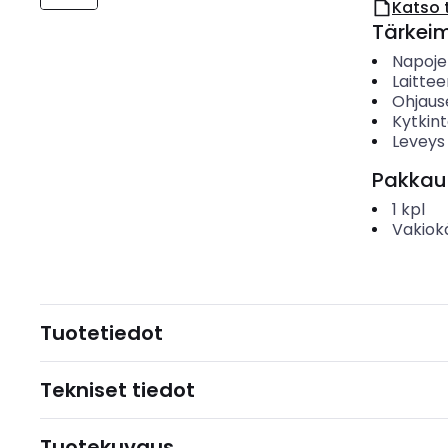
Katso 
Tärkei
Napoje
Laitte
Ohjaus
Kytkin
Leveys
Pakkau
1
kpl
Vakiok
Tuotetiedot
Tekniset tiedot
Tuotekuvaus