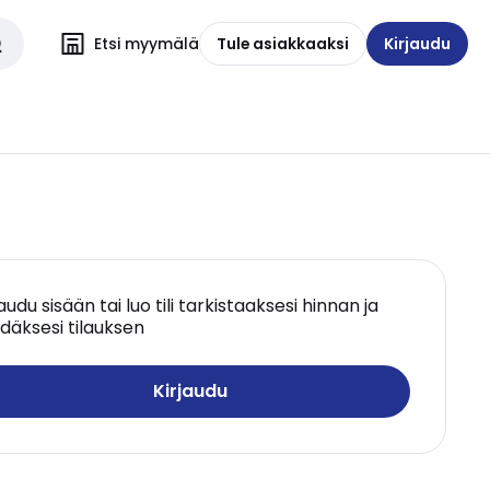
Etsi myymälä
Tule asiakkaaksi
Kirjaudu
jaudu sisään tai luo tili tarkistaaksesi hinnan ja
däksesi tilauksen
Kirjaudu