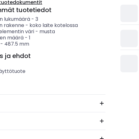
tuotedokumentit
mmät tuotetiedot
n lukumäärä
-
3
en rakenne
-
koko laite kotelossa
elementin väri
-
musta
ten määrä
-
1
-
487.5
mm
s ja ehdot
äyttötuote