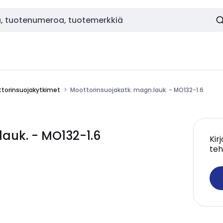
torinsuojakytkimet
Moottorinsuojakatk. magn.lauk. - MO132-1.6
auk. - MO132-1.6
Kir
teh