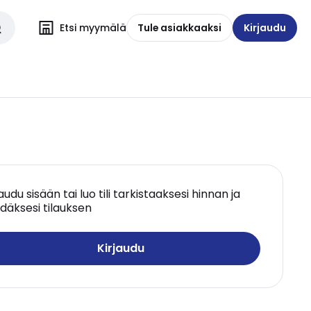
Etsi myymälä
Tule asiakkaaksi
Kirjaudu
jaudu sisään tai luo tili tarkistaaksesi hinnan ja
däksesi tilauksen
Kirjaudu