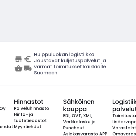
Huippuluokan logistiikka
Joustavat kuljetuspalvelut ja
varmat toimitukset kaikkialle
Suomeen.
Hinnastot
Sähköinen
Logistii
kauppa
palvelu
 Oy
Palveluhinnasto
Hinta- ja
EDI, OVT, XML,
Toimitust
tuotetiedostot
Verkkolasku ja
Lisäarvopa
aehdot
Myyntiehdot
Punchout
Varastoint
Asiakasvarasto APP
Omavaras