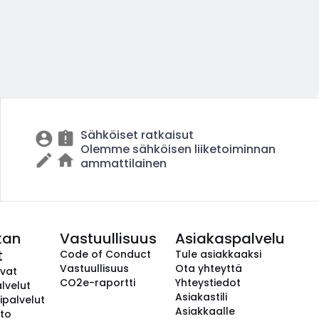
Sähköiset ratkaisut
Olemme sähköisen liiketoiminnan
ammattilainen
kan
Vastuullisuus
Asiakaspalvelu
t
Code of Conduct
Tule asiakkaaksi
Vastuullisuus
Ota yhteyttä
avat
CO2e-raportti
Yhteystiedot
lvelut
Asiakastili
ipalvelut
Asiakkaalle
to