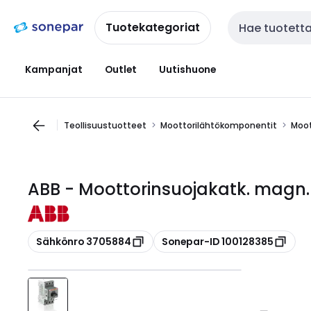
Siirry
Siirry
navigointiin
sisältöön
Tuotekategoriat
Haku
Kampanjat
Outlet
Uutishuone
Teollisuustuotteet
Moottorilähtökomponentit
Moot
ABB - Moottorinsuojakatk. magn.l
Kopioi
Kopioi
Sähkönro 3705884
Sonepar-ID 100128385