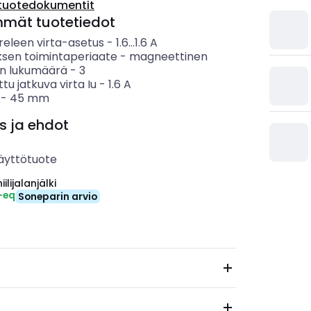
tuotedokumentit
mmät tuotetiedot
eleen virta-asetus
-
1.6...1.6
A
ksen toimintaperiaate
-
magneettinen
n lukumäärä
-
3
ttu jatkuva virta Iu
-
1.6
A
-
45
mm
s ja ehdot
äyttötuote
ilijalanjälki
-eq
Soneparin arvio