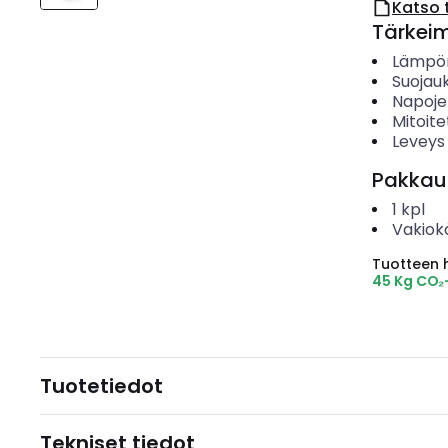
Katso 
Tärkei
Lämpör
Suojau
Napoje
Mitoite
Leveys
Pakkau
1
kpl
Vakiok
Tuotteen hi
45 Kg CO₂
Tuotetiedot
Tekniset tiedot