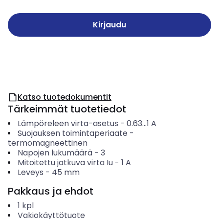
Kirjaudu
Katso tuotedokumentit
Tärkeimmät tuotetiedot
Lämpöreleen virta-asetus
-
0.63...1
A
Suojauksen toimintaperiaate
-
termomagneettinen
Napojen lukumäärä
-
3
Mitoitettu jatkuva virta Iu
-
1
A
Leveys
-
45
mm
Pakkaus ja ehdot
1
kpl
Vakiokäyttötuote