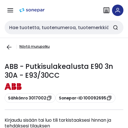
Siirry
Siirry
navigointiin
sisältöön
Haku
Näytä murupolku
ABB - Putkisulakealusta E90 3n
30A - E93/30CC
Kopioi
Kopioi
Sähkönro 3017002
Sonepar-ID 100092695
Kirjaudu sisään tai luo tili tarkistaaksesi hinnan ja
tehdäksesi tilauksen