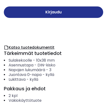
Kirjaudu
Katso tuotedokumentit
Tärkeimmät tuotetiedot
Sulakekoolle
-
10x38 mm
Asennustapa
-
DIN-kisko
Napojen lukumäärä
-
3
Juontava 0-napa
-
kyllä
Lukittava
-
kyllä
Pakkaus ja ehdot
2
kpl
Vakiokäyttötuote