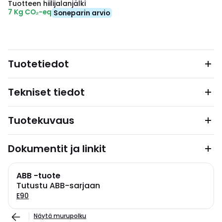
Tuotteen hiilijalanjälki
7 Kg CO₂-eq
Soneparin arvio
Tuotetiedot
Tekniset tiedot
Tuotekuvaus
Dokumentit ja linkit
ABB -tuote
Tutustu ABB-sarjaan
E90
Näytä murupolku