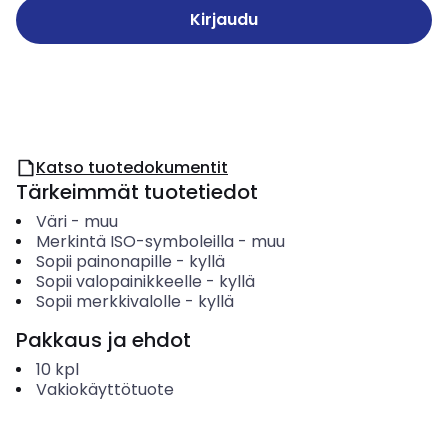
Kirjaudu
Katso tuotedokumentit
Tärkeimmät tuotetiedot
Väri
-
muu
Merkintä ISO-symboleilla
-
muu
Sopii painonapille
-
kyllä
Sopii valopainikkeelle
-
kyllä
Sopii merkkivalolle
-
kyllä
Pakkaus ja ehdot
10
kpl
Vakiokäyttötuote