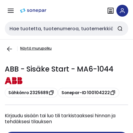
Siirry
Siirry
navigointiin
sisältöön
Haku
Näytä murupolku
ABB - Sisäke Start - MA6-1044
Kopioi
Kopioi
Sähkönro 2325689
Sonepar-ID 100104222
Kirjaudu sisään tai luo tili tarkistaaksesi hinnan ja
tehdäksesi tilauksen