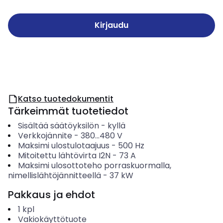
Kirjaudu
Katso tuotedokumentit
Tärkeimmät tuotetiedot
Sisältää säätöyksilön
-
kyllä
Verkkojännite
-
380...480
V
Maksimi ulostulotaajuus
-
500
Hz
Mitoitettu lähtövirta I2N
-
73
A
Maksimi ulosottoteho porraskuormalla,
nimellislähtöjännitteellä
-
37
kW
Pakkaus ja ehdot
1
kpl
Vakiokäyttötuote