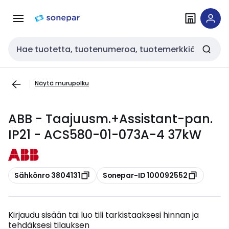
Siirry
Siirry
navigointiin
sisältöön
Haku
Näytä murupolku
ABB - Taajuusm.+Assistant-pan.
IP21 - ACS580-01-073A-4 37kW
Kopioi
Kopioi
Sähkönro 3804131
Sonepar-ID 100092552
Kirjaudu sisään tai luo tili tarkistaaksesi hinnan ja
tehdäksesi tilauksen