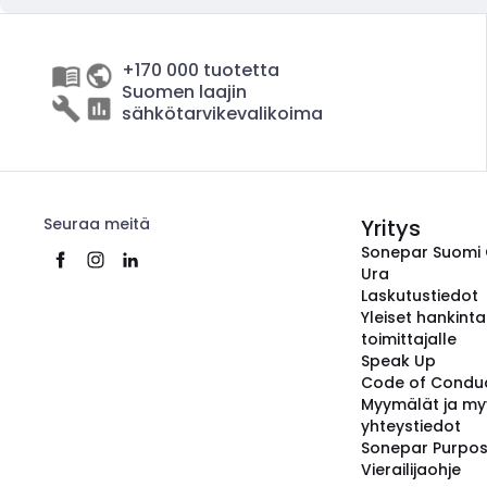
+170 000 tuotetta
Suomen laajin
sähkötarvikevalikoima
Seuraa meitä
Yritys
Sonepar Suomi
Ura
Laskutustiedot
Yleiset hankint
toimittajalle
Speak Up
Code of Condu
Myymälät ja my
yhteystiedot
Sonepar Purpo
Vierailijaohje