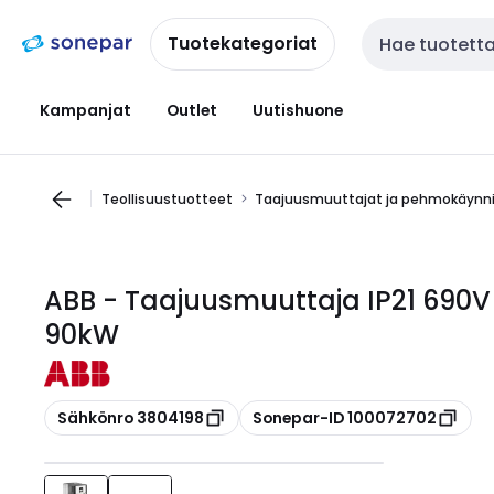
Siirry
Siirry
navigointiin
sisältöön
Tuotekategoriat
Haku
Kampanjat
Outlet
Uutishuone
Teollisuustuotteet
Taajuusmuuttajat ja pehmokäynn
ABB - Taajuusmuuttaja IP21 690V
90kW
Kopioi
Kopioi
Sähkönro 3804198
Sonepar-ID 100072702