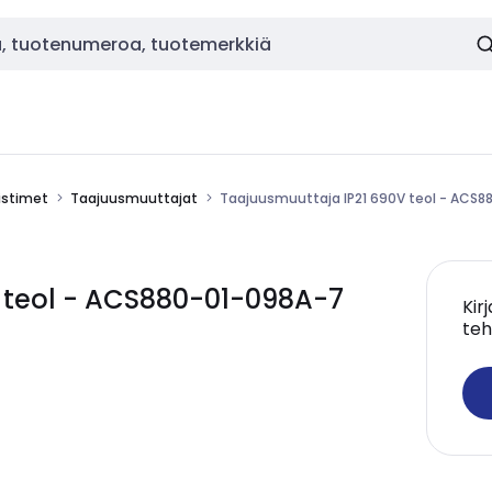
istimet
Taajuusmuuttajat
Taajuusmuuttaja IP21 690V teol - ACS
 teol - ACS880-01-098A-7
Kir
teh