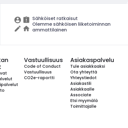
Sähköiset ratkaisut
Olemme sähköisen liiketoiminnan
ammattilainen
kan
Vastuullisuus
Asiakaspalvelu
t
Code of Conduct
Tule asiakkaaksi
Vastuullisuus
Ota yhteyttä
avat
CO2e-raportti
Yhteystiedot
lvelut
Asiakastili
ipalvelut
Asiakkaalle
to
Associate
Etsi myymälä
Toimittajalle