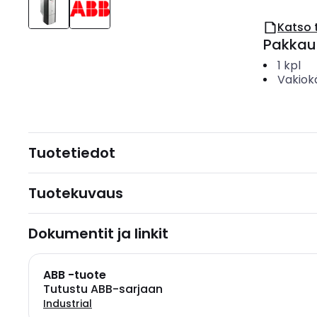
Katso 
Pakkau
1
kpl
Vakiok
Tuotetiedot
Tuotekuvaus
Dokumentit ja linkit
ABB -tuote
Tutustu ABB-sarjaan
Industrial