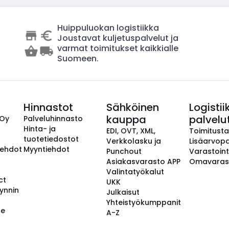
Huippuluokan logistiikka
Joustavat kuljetuspalvelut ja
varmat toimitukset kaikkialle
Suomeen.
Hinnastot
Sähköinen
Logistii
kauppa
palvelu
 Oy
Palveluhinnasto
Hinta- ja
EDI, OVT, XML,
Toimitust
tuotetiedostot
Verkkolasku ja
Lisäarvopa
aehdot
Myyntiehdot
Punchout
Varastoint
Asiakasvarasto APP
Omavaras
Valintatyökalut
ct
UKK
ynnin
Julkaisut
Yhteistyökumppanit
se
A-Z