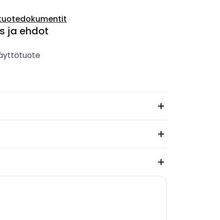
tuotedokumentit
s ja ehdot
äyttötuote