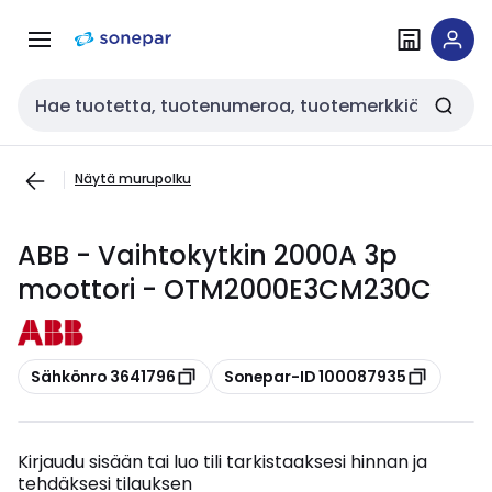
Siirry
Siirry
navigointiin
sisältöön
Haku
Näytä murupolku
ABB - Vaihtokytkin 2000A 3p
moottori - OTM2000E3CM230C
Kopioi
Kopioi
Sähkönro 3641796
Sonepar-ID 100087935
Kirjaudu sisään tai luo tili tarkistaaksesi hinnan ja
tehdäksesi tilauksen