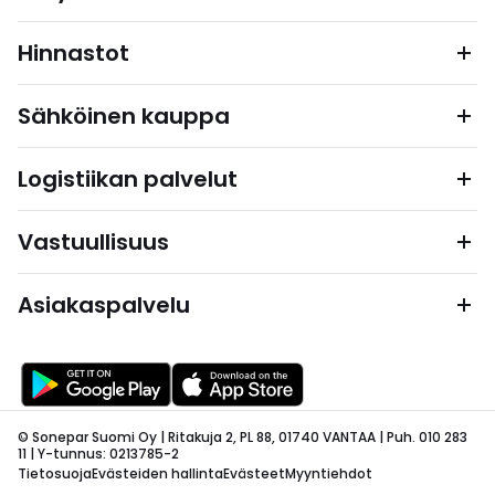
Hinnastot
Sähköinen kauppa
Logistiikan palvelut
Vastuullisuus
Asiakaspalvelu
© Sonepar Suomi Oy | Ritakuja 2, PL 88, 01740 VANTAA | Puh. 010 283
11 | Y-tunnus: 0213785-2
Tietosuoja
Evästeiden hallinta
Evästeet
Myyntiehdot