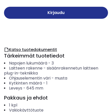
Kirjaudu
Katso tuotedokumentit
Tärkeimmät tuotetiedot
Napojen lukumäärä
-
3
Laitteen rakenne
-
sisäänrakennetun laitteen
plug-in-tekniikka
Ohjauselementin väri
-
musta
Kytkinten määrä
-
1
Leveys
-
645
mm
Pakkaus ja ehdot
1
kpl
Vakiokäyttötuote