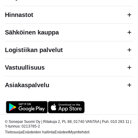
Hinnastot
Sähköinen kauppa
Logistiikan palvelut
Vastuullisuus
Asiakaspalvelu
© Sonepar Suomi Oy | Ritakuja 2, PL 88, 01740 VANTAA | Puh. 010 283 11 |
Y-tunnus: 0213785-2
Tietosuoja
Evästeiden hallinta
Evästeet
Myyntiehdot