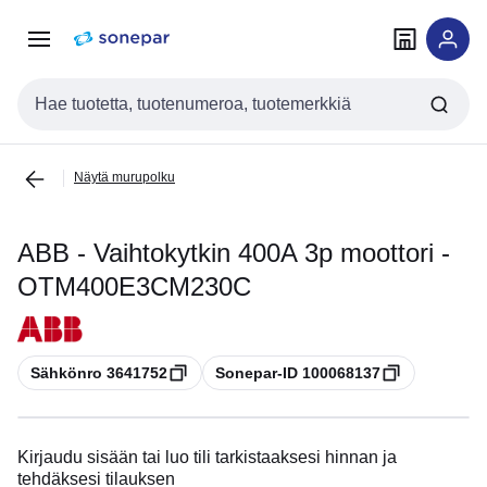
Siirry
Siirry
navigointiin
sisältöön
Haku
Näytä murupolku
ABB - Vaihtokytkin 400A 3p moottori -
OTM400E3CM230C
Kopioi
Kopioi
Sähkönro 3641752
Sonepar-ID 100068137
Kirjaudu sisään tai luo tili tarkistaaksesi hinnan ja
tehdäksesi tilauksen