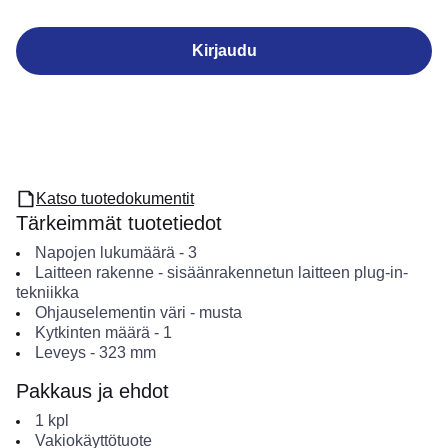
Kirjaudu
Katso tuotedokumentit
Tärkeimmät tuotetiedot
Napojen lukumäärä
-
3
Laitteen rakenne
-
sisäänrakennetun laitteen plug-in-
tekniikka
Ohjauselementin väri
-
musta
Kytkinten määrä
-
1
Leveys
-
323
mm
Pakkaus ja ehdot
1
kpl
Vakiokäyttötuote