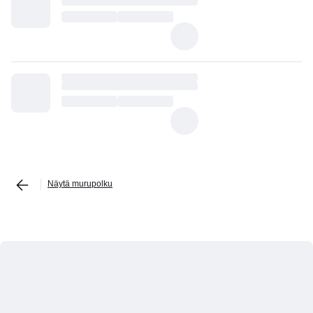
Näytä murupolku