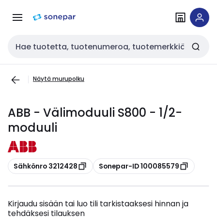
Siirry
Siirry
navigointiin
sisältöön
Haku
Näytä murupolku
ABB - Välimoduuli S800 - 1/2-
moduuli
Kopioi
Kopioi
Sähkönro 3212428
Sonepar-ID 100085579
Kirjaudu sisään tai luo tili tarkistaaksesi hinnan ja
tehdäksesi tilauksen