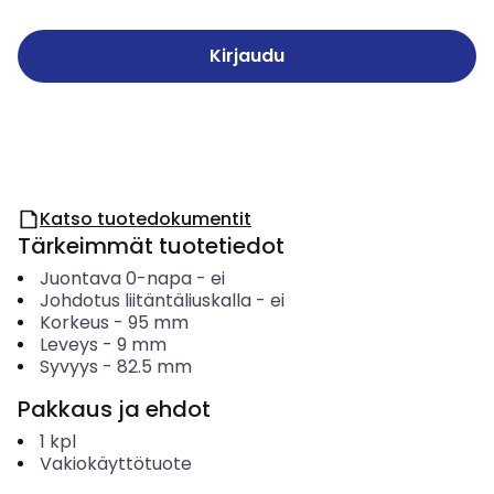
Kirjaudu
Katso tuotedokumentit
Tärkeimmät tuotetiedot
Juontava 0-napa
-
ei
Johdotus liitäntäliuskalla
-
ei
Korkeus
-
95
mm
Leveys
-
9
mm
Syvyys
-
82.5
mm
Pakkaus ja ehdot
1
kpl
Vakiokäyttötuote