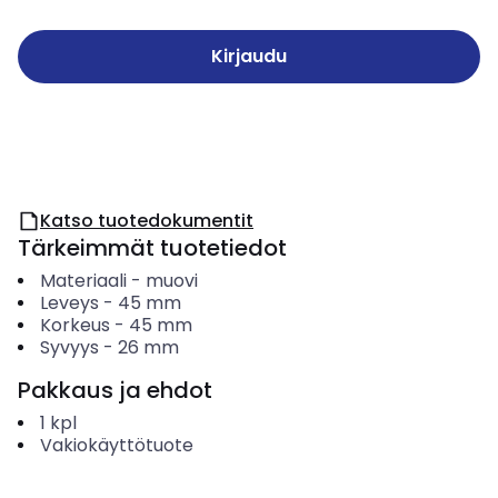
Kirjaudu
Katso tuotedokumentit
Tärkeimmät tuotetiedot
Materiaali
-
muovi
Leveys
-
45
mm
Korkeus
-
45
mm
Syvyys
-
26
mm
Pakkaus ja ehdot
1
kpl
Vakiokäyttötuote