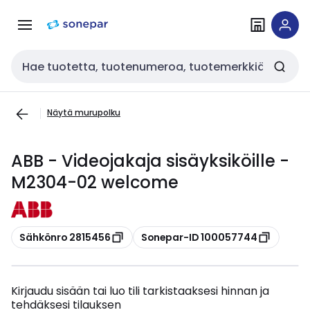
Siirry
Siirry
navigointiin
sisältöön
Haku
Näytä murupolku
ABB - Videojakaja sisäyksiköille -
M2304-02 welcome
Kopioi
Kopioi
Sähkönro 2815456
Sonepar-ID 100057744
Kirjaudu sisään tai luo tili tarkistaaksesi hinnan ja
tehdäksesi tilauksen