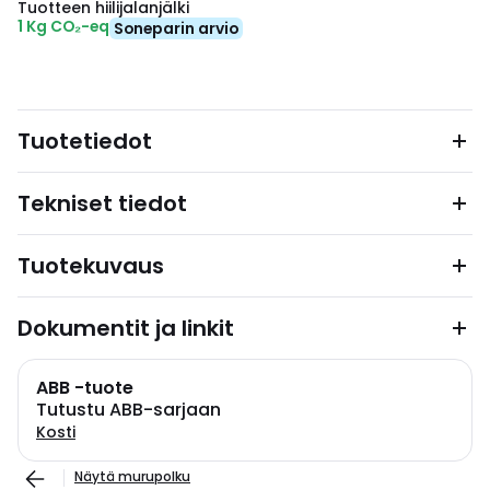
Tuotteen hiilijalanjälki
1 Kg CO₂-eq
Soneparin arvio
Tuotetiedot
Tekniset tiedot
Tuotekuvaus
Dokumentit ja linkit
ABB -tuote
Tutustu ABB-sarjaan
Kosti
Näytä murupolku