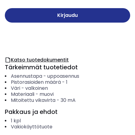
Kirjaudu
Katso tuotedokumentit
Tärkeimmät tuotetiedot
Asennustapa
-
uppoasennus
Pistorasioiden määrä
-
1
Väri
-
valkoinen
Materiaali
-
muovi
Mitoitettu vikavirta
-
30
mA
Pakkaus ja ehdot
1
kpl
Vakiokäyttötuote