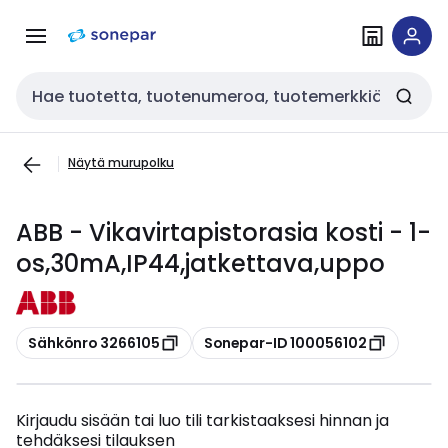
Siirry
Siirry
navigointiin
sisältöön
Haku
Näytä murupolku
ABB - Vikavirtapistorasia kosti - 1-
os,30mA,IP44,jatkettava,uppo
Kopioi
Kopioi
Sähkönro 3266105
Sonepar-ID 100056102
Kirjaudu sisään tai luo tili tarkistaaksesi hinnan ja
tehdäksesi tilauksen