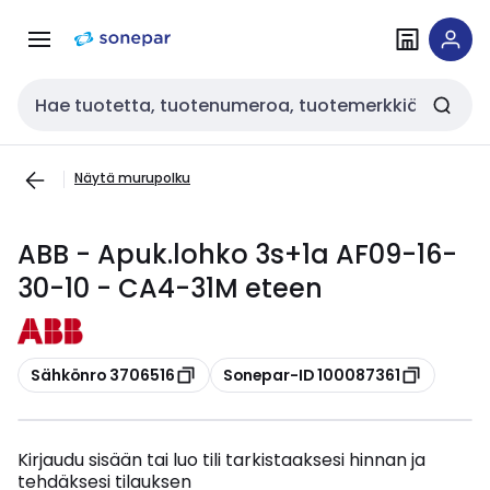
Siirry
Siirry
navigointiin
sisältöön
Haku
Näytä murupolku
ABB - Apuk.lohko 3s+1a AF09-16-
30-10 - CA4-31M eteen
Kopioi
Kopioi
Sähkönro 3706516
Sonepar-ID 100087361
Kirjaudu sisään tai luo tili tarkistaaksesi hinnan ja
tehdäksesi tilauksen