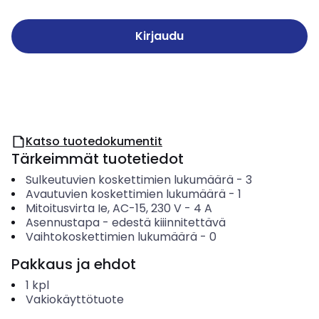
Kirjaudu
Katso tuotedokumentit
Tärkeimmät tuotetiedot
Sulkeutuvien koskettimien lukumäärä
-
3
Avautuvien koskettimien lukumäärä
-
1
Mitoitusvirta Ie, AC-15, 230 V
-
4
A
Asennustapa
-
edestä kiiinnitettävä
Vaihtokoskettimien lukumäärä
-
0
Pakkaus ja ehdot
1
kpl
Vakiokäyttötuote