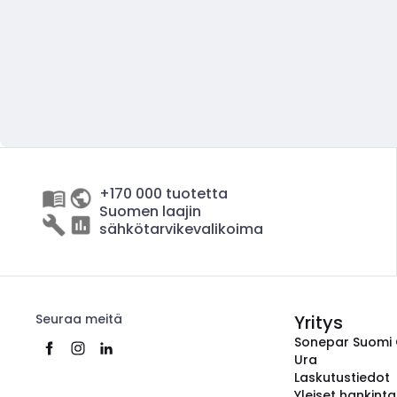
+170 000 tuotetta
Suomen laajin
sähkötarvikevalikoima
Seuraa meitä
Yritys
Sonepar Suomi
Ura
Laskutustiedot
Yleiset hankint