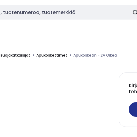
nsuojakatkaisijat
Apukoskettimet
Apukosketin - 2V Oikea
Kir
teh