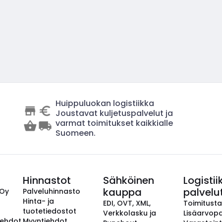
Huippuluokan logistiikka
Joustavat kuljetuspalvelut ja
varmat toimitukset kaikkialle
Suomeen.
Hinnastot
Sähköinen
Logistii
kauppa
palvelu
 Oy
Palveluhinnasto
Hinta- ja
EDI, OVT, XML,
Toimitust
tuotetiedostot
Verkkolasku ja
Lisäarvopa
aehdot
Myyntiehdot