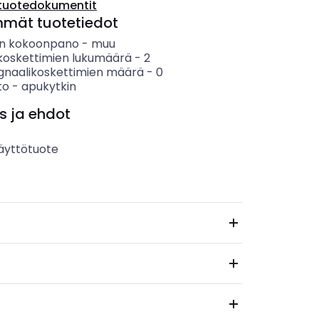
tuotedokumentit
mmät tuotetiedot
en kokoonpano
-
muu
koskettimien lukumäärä
-
2
ignaalikoskettimien määrä
-
0
to
-
apukytkin
s ja ehdot
äyttötuote