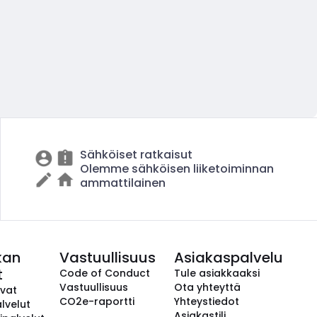
Sähköiset ratkaisut
Olemme sähköisen liiketoiminnan
ammattilainen
kan
Vastuullisuus
Asiakaspalvelu
t
Code of Conduct
Tule asiakkaaksi
Vastuullisuus
Ota yhteyttä
avat
CO2e-raportti
Yhteystiedot
lvelut
Asiakastili