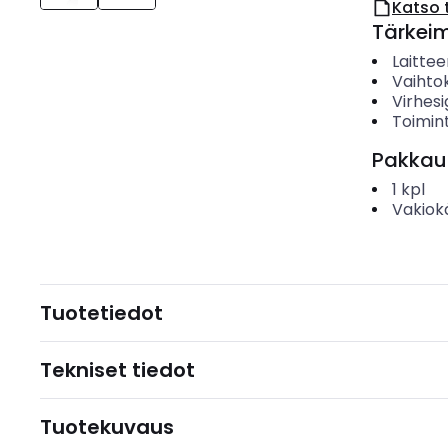
Katso 
Tärkei
Laitte
Vaihto
Virhes
Toimin
Pakkau
1
kpl
Vakiok
Tuotetiedot
Tekniset tiedot
Tuotekuvaus