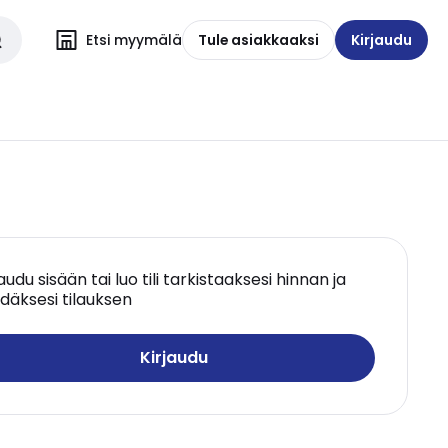
Etsi myymälä
Tule asiakkaaksi
Kirjaudu
jaudu sisään tai luo tili tarkistaaksesi hinnan ja
däksesi tilauksen
Kirjaudu