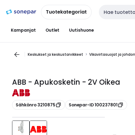
Siirry
Siirry
navigointiin
sisältöön
Tuotekategoriat
Haku
Kampanjat
Outlet
Uutishuone
Keskukset ja keskustarvikkeet
Vikavirtasuojat ja johdo
ABB - Apukosketin - 2V Oikea
Kopioi
Kopioi
Sähkönro 3210875
Sonepar-ID 100237801