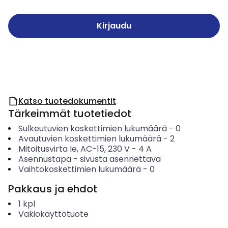
Kirjaudu
Katso tuotedokumentit
Tärkeimmät tuotetiedot
Sulkeutuvien koskettimien lukumäärä
-
0
Avautuvien koskettimien lukumäärä
-
2
Mitoitusvirta Ie, AC-15, 230 V
-
4
A
Asennustapa
-
sivusta asennettava
Vaihtokoskettimien lukumäärä
-
0
Pakkaus ja ehdot
1
kpl
Vakiokäyttötuote