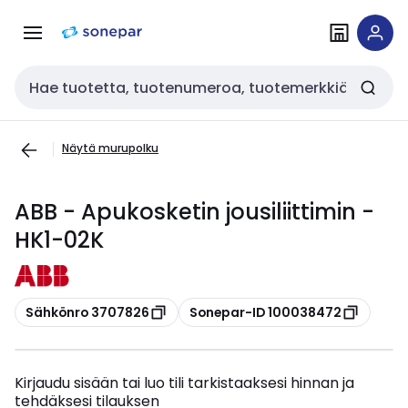
Siirry
Siirry
navigointiin
sisältöön
Haku
Näytä murupolku
ABB - Apukosketin jousiliittimin -
HK1-02K
Kopioi
Kopioi
Sähkönro 3707826
Sonepar-ID 100038472
Kirjaudu sisään tai luo tili tarkistaaksesi hinnan ja
tehdäksesi tilauksen