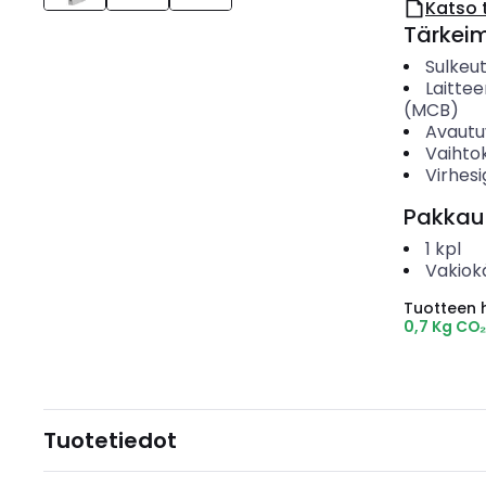
Katso 
Tärkei
Sulkeu
Laitte
(MCB)
Avautu
Vaihto
Virhes
Pakkau
1
kpl
Vakiok
Tuotteen hi
0,7 Kg CO
Tuotetiedot