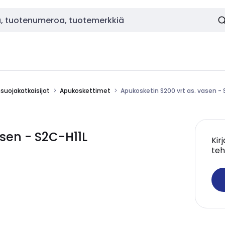
nsuojakatkaisijat
Apukoskettimet
Apukosketin S200 vrt as. vasen - 
asen - S2C-H11L
Kir
teh