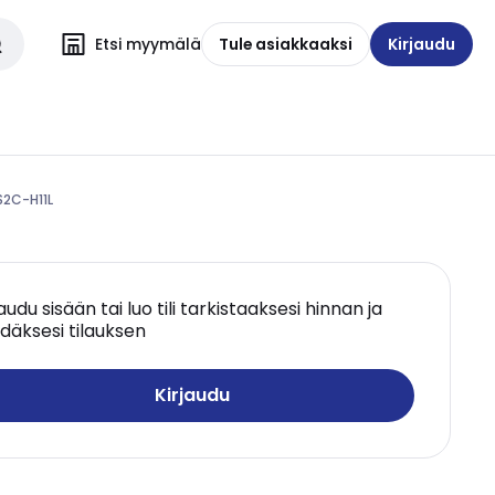
Etsi myymälä
Tule asiakkaaksi
Kirjaudu
S2C-H11L
jaudu sisään tai luo tili tarkistaaksesi hinnan ja
däksesi tilauksen
Kirjaudu