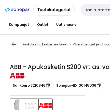
Siirry
Siirry
navigointiin
sisältöön
Tuotekategoriat
Haku
Kampanjat
Outlet
Uutishuone
Keskukset ja keskustarvikkeet
Vikavirtasuojat ja johdo
ABB - Apukosketin S200 vrt as. v
Kopioi
Kopioi
Sähkönro 3210846
Sonepar-ID 100145036