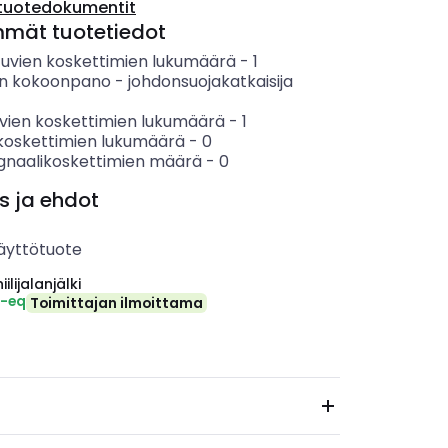
tuotedokumentit
mmät tuotetiedot
tuvien koskettimien lukumäärä
-
1
en kokoonpano
-
johdonsuojakatkaisija
vien koskettimien lukumäärä
-
1
koskettimien lukumäärä
-
0
ignaalikoskettimien määrä
-
0
s ja ehdot
äyttötuote
ilijalanjälki
₂-eq
Toimittajan ilmoittama