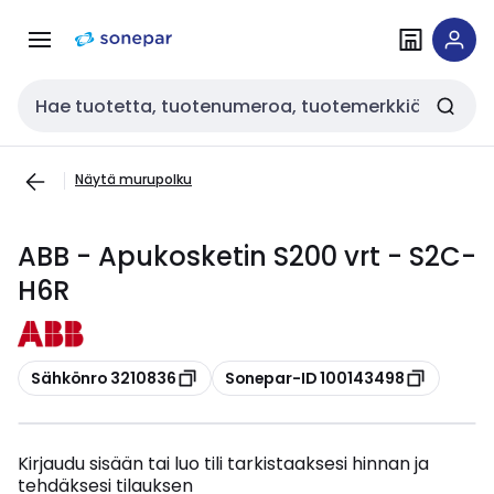
Siirry
Siirry
navigointiin
sisältöön
Haku
Näytä murupolku
ABB - Apukosketin S200 vrt - S2C-
H6R
Kopioi
Kopioi
Sähkönro 3210836
Sonepar-ID 100143498
Kirjaudu sisään tai luo tili tarkistaaksesi hinnan ja
tehdäksesi tilauksen