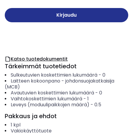
Kirjaudu
Katso tuotedokumentit
Tärkeimmät tuotetiedot
Sulkeutuvien koskettimien lukumäärä
-
0
Laitteen kokoonpano
-
johdonsuojakatkaisija
(MCB)
Avautuvien koskettimien lukumäärä
-
0
Vaihtokoskettimien lukumäärä
-
1
Leveys (moduulipaikkojen määrä)
-
0.5
Pakkaus ja ehdot
1
kpl
Vakiokäyttötuote