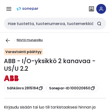
Siirry
Siirry
navigointiin
sisältöön
Haku
Näytä murupolku
Varastointi päättyy
ABB - I/O-yksikkö 2 kanavaa -
US/U 2.2
Kopioi
Kopioi
Sähkönro 2815194
Sonepar-ID 100020650
Kirjaudu sisään tai luo tili tarkistaaksesi hinnan ja