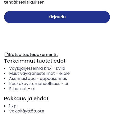
tehdäksesi tilauksen
Kirjaudu
Katso tuotedokumentit
Tärkeimmät tuotetiedot
Väyläjärjestelmä KNX
-
kyllä
Muut väyläjärjestelmät
-
ei ole
Asennustapa
-
uppoasennus
Kaukokäyttömahdollisuus
-
ei
Ethernet
-
ei
Pakkaus ja ehdot
1
kpl
Vakiokäyttötuote