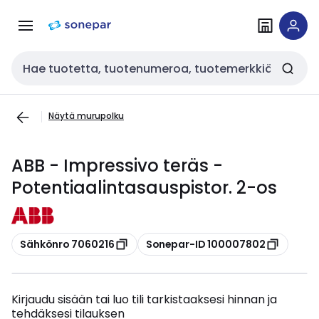
Siirry
Siirry
navigointiin
sisältöön
Haku
Näytä murupolku
ABB - Impressivo teräs -
Potentiaalintasauspistor. 2-os
Kopioi
Kopioi
Sähkönro 7060216
Sonepar-ID 100007802
Kirjaudu sisään tai luo tili tarkistaaksesi hinnan ja
tehdäksesi tilauksen