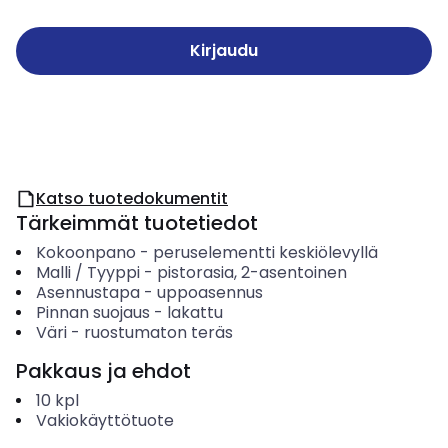
Kirjaudu
Katso tuotedokumentit
Tärkeimmät tuotetiedot
Kokoonpano
-
peruselementti keskiölevyllä
Malli / Tyyppi
-
pistorasia, 2-asentoinen
Asennustapa
-
uppoasennus
Pinnan suojaus
-
lakattu
Väri
-
ruostumaton teräs
Pakkaus ja ehdot
10
kpl
Vakiokäyttötuote