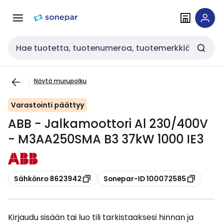
Siirry
Siirry
navigointiin
sisältöön
Haku
Näytä murupolku
Varastointi päättyy
ABB - Jalkamoottori Al 230/400V
- M3AA250SMA B3 37kW 1000 IE3
Kopioi
Kopioi
Sähkönro 8623942
Sonepar-ID 100072585
Kirjaudu sisään tai luo tili tarkistaaksesi hinnan ja