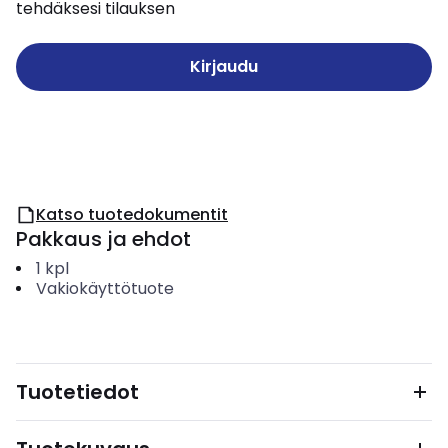
tehdäksesi tilauksen
Kirjaudu
Katso tuotedokumentit
Pakkaus ja ehdot
1
kpl
Vakiokäyttötuote
Tuotetiedot