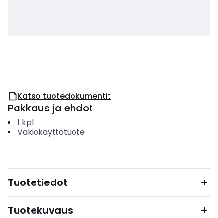
Katso tuotedokumentit
Pakkaus ja ehdot
1
kpl
Vakiokäyttötuote
Tuotetiedot
Tuotekuvaus