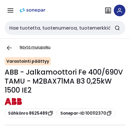
Siirry
Siirry
navigointiin
sisältöön
Haku
Näytä murupolku
Varastointi päättyy
ABB - Jalkamoottori Fe 400/690V
TAMU - M2BAX71MA B3 0,25kW
1500 IE2
Kopioi
Kopioi
Sähkönro 8625489
Sonepar-ID 100112370