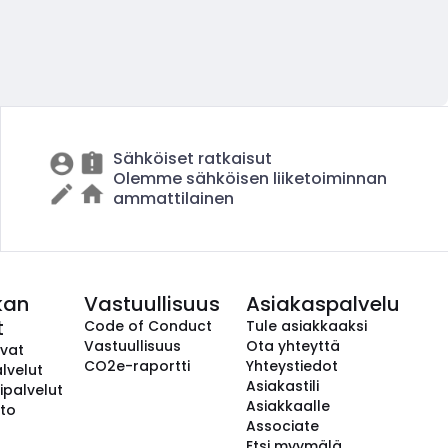
Sähköiset ratkaisut
Olemme sähköisen liiketoiminnan
ammattilainen
kan
Vastuullisuus
Asiakaspalvelu
t
Code of Conduct
Tule asiakkaaksi
Vastuullisuus
Ota yhteyttä
avat
CO2e-raportti
Yhteystiedot
lvelut
Asiakastili
ipalvelut
Asiakkaalle
to
Associate
Etsi myymälä