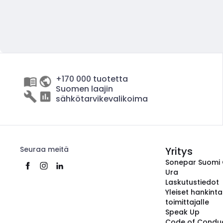
+170 000 tuotetta
Suomen laajin
sähkötarvikevalikoima
Seuraa meitä
Yritys
Sonepar Suomi
Ura
Laskutustiedot
Yleiset hankint
toimittajalle
Speak Up
Code of Condu