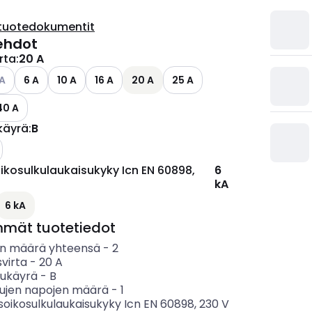
tuotedokumentit
ehdot
irta
:
20 A
ettävissä olevat vaihtoehdot
so käytettävissä olevat vaihtoehdot
 A
6 A
10 A
16 A
20 A
25 A
40 A
käyrä
:
B
ikosulkulaukaisukyky Icn EN 60898,
6
kA
ettävissä olevat vaihtoehdot
6 kA
mmät tuotetiedot
n määrä yhteensä
-
2
svirta
-
20
A
sukäyrä
-
B
tujen napojen määrä
-
1
soikosulkulaukaisukyky Icn EN 60898, 230 V