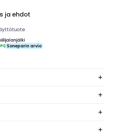
s ja ehdot
äyttötuote
ilijalanjälki
-eq
Soneparin arvio