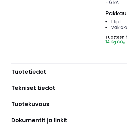
-
6
kA
Pakkau
1
kpl
Vakiok
Tuotteen hi
14 Kg CO₂
Tuotetiedot
Tekniset tiedot
Tuotekuvaus
Dokumentit ja linkit