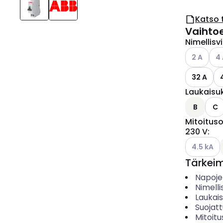
Katso 
Vaihto
Nimellisv
Katso käyt
Kat
2 A
4
32 A
Laukaisu
B
C
Mitoituso
230 V
:
Katso käyt
4.5 kA
Tärkei
Napoje
Nimelli
Laukai
Suojat
Mitoitu