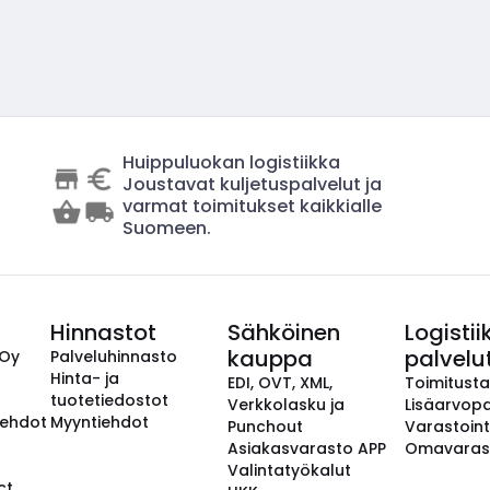
Huippuluokan logistiikka
Joustavat kuljetuspalvelut ja
varmat toimitukset kaikkialle
Suomeen.
Hinnastot
Sähköinen
Logistii
kauppa
palvelu
 Oy
Palveluhinnasto
Hinta- ja
EDI, OVT, XML,
Toimitust
tuotetiedostot
Verkkolasku ja
Lisäarvopa
aehdot
Myyntiehdot
Punchout
Varastoint
Asiakasvarasto APP
Omavaras
Valintatyökalut
ct