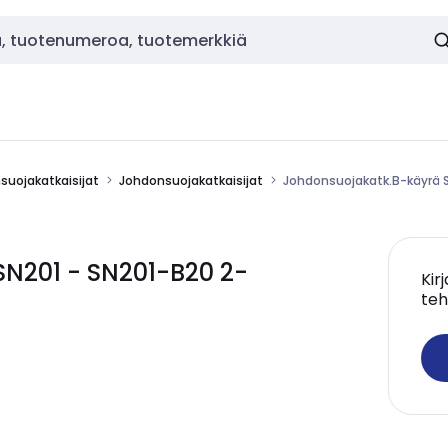
nsuojakatkaisijat
Johdonsuojakatkaisijat
Johdonsuojakatk.B-käyrä S
N201 - SN201-B20 2-
Kir
teh