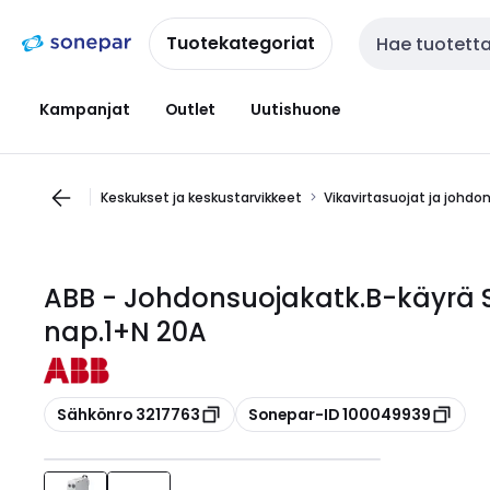
Siirry
Siirry
navigointiin
sisältöön
Tuotekategoriat
Haku
Kampanjat
Outlet
Uutishuone
Keskukset ja keskustarvikkeet
Vikavirtasuojat ja johdo
ABB - Johdonsuojakatk.B-käyrä S
nap.1+N 20A
Kopioi
Kopioi
Sähkönro 3217763
Sonepar-ID 100049939