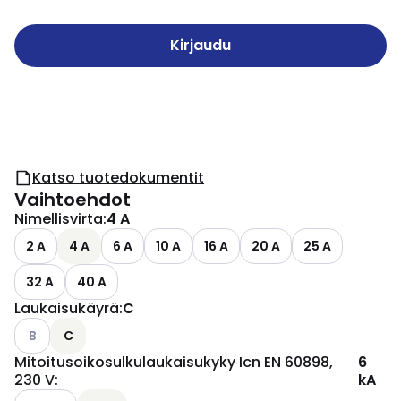
Kirjaudu
Katso tuotedokumentit
Vaihtoehdot
Nimellisvirta
:
4 A
2 A
4 A
6 A
10 A
16 A
20 A
25 A
32 A
40 A
Laukaisukäyrä
:
C
Katso käytettävissä olevat vaihtoehdot
B
C
Mitoitusoikosulkulaukaisukyky Icn EN 60898,
6
230 V
:
kA