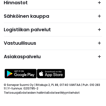
Hinnastot
Sähköinen kauppa
Logistiikan palvelut
Vastuullisuus
Asiakaspalvelu
© Sonepar Suomi Oy | Ritakuja 2, PL 88, 01740 VANTAA | Puh. 010 283
11 | Y-tunnus: 0213785-2
Tietosuoja
Evästeiden hallinta
Evästeet
Myyntiehdot