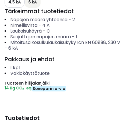
4.5 kA
6 kA
Tärkeimmät tuotetiedot
Napojen määrä yhteensä
-
2
Nimellisvirta
-
4
A
Laukaisukäyrä
-
C
Suojattujen napojen määrä
-
1
Mitoitusoikosulkulaukaisukyky Icn EN 60898, 230 V
-
6
kA
Pakkaus ja ehdot
1
kpl
Vakiokäyttötuote
Tuotteen hiilijalanjälki
14 Kg CO₂-eq
Soneparin arvio
Tuotetiedot