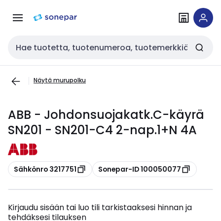
Siirry
Siirry
navigointiin
sisältöön
Haku
Näytä murupolku
ABB - Johdonsuojakatk.C-käyrä
SN201 - SN201-C4 2-nap.1+N 4A
Kopioi
Kopioi
Sähkönro 3217751
Sonepar-ID 100050077
Kirjaudu sisään tai luo tili tarkistaaksesi hinnan ja
tehdäksesi tilauksen