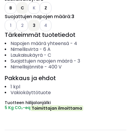
Katso käytettävissä olevat vaihtoehdot
B
C
K
Z
Suojattujen napojen määrä
:
3
Katso käytettävissä olevat vaihtoehdot
Katso käytettävissä olevat vaihtoehdot
Katso käytettävissä olevat vaihtoehdot
1
2
3
4
Tärkeimmät tuotetiedot
Napojen määrä yhteensä
-
4
Nimellisvirta
-
6
A
Laukaisukäyrä
-
C
Suojattujen napojen määrä
-
3
Nimellisjännite
-
400
V
Pakkaus ja ehdot
1
kpl
Vakiokäyttötuote
Tuotteen hiilijalanjälki
5 Kg CO₂-eq
Toimittajan ilmoittama