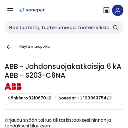
Siirry
Siirry
navigointiin
sisältöön
Haku
Näytä murupolku
ABB - Johdonsuojakatkaisija 6 kA
ABB - S203-C6NA
Kopioi
Kopioi
Sähkönro 3210670
Sonepar-ID 100063754
Kirjaudu sisään tai luo tili tarkistaaksesi hinnan ja
tehdäksesi tilauksen