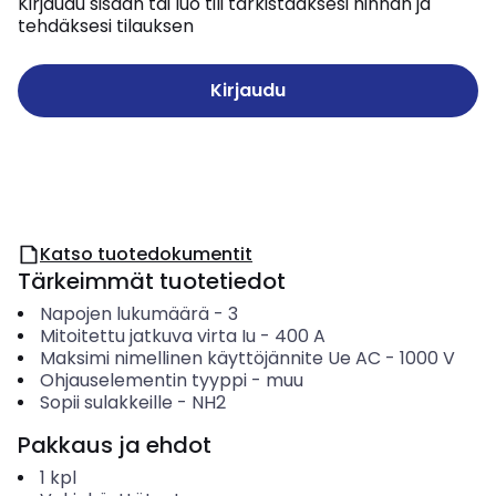
Kirjaudu sisään tai luo tili tarkistaaksesi hinnan ja
tehdäksesi tilauksen
Kirjaudu
Katso tuotedokumentit
Tärkeimmät tuotetiedot
Napojen lukumäärä
-
3
Mitoitettu jatkuva virta Iu
-
400
A
Maksimi nimellinen käyttöjännite Ue AC
-
1000
V
Ohjauselementin tyyppi
-
muu
Sopii sulakkeille
-
NH2
Pakkaus ja ehdot
1
kpl