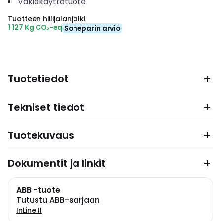
Vakiokäyttötuote
Tuotteen hiilijalanjälki
1 127 Kg CO₂-eq
Soneparin arvio
Tuotetiedot
Tekniset tiedot
Tuotekuvaus
Dokumentit ja linkit
ABB -tuote
Tutustu ABB-sarjaan
InLine II