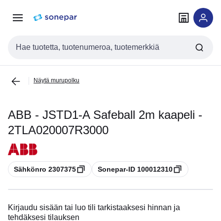
Siirry
Siirry
navigointiin
sisältöön
Haku
Näytä murupolku
ABB - JSTD1-A Safeball 2m kaapeli -
2TLA020007R3000
Kopioi
Kopioi
Sähkönro 2307375
Sonepar-ID 100012310
Kirjaudu sisään tai luo tili tarkistaaksesi hinnan ja
tehdäksesi tilauksen