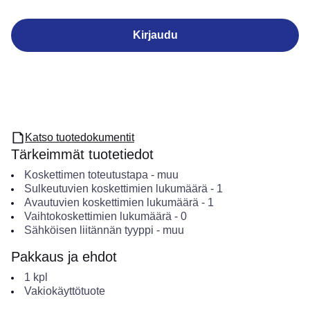
Kirjaudu
Katso tuotedokumentit
Tärkeimmät tuotetiedot
Koskettimen toteutustapa
-
muu
Sulkeutuvien koskettimien lukumäärä
-
1
Avautuvien koskettimien lukumäärä
-
1
Vaihtokoskettimien lukumäärä
-
0
Sähköisen liitännän tyyppi
-
muu
Pakkaus ja ehdot
1
kpl
Vakiokäyttötuote