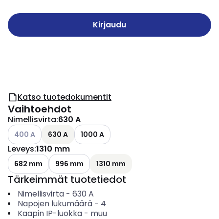
Kirjaudu
Katso tuotedokumentit
Vaihtoehdot
Nimellisvirta
:
630 A
Katso käytettävissä olevat vaihtoehdot
400 A
630 A
1000 A
Leveys
:
1310 mm
682 mm
996 mm
1310 mm
Tärkeimmät tuotetiedot
Nimellisvirta
-
630
A
Napojen lukumäärä
-
4
Kaapin IP-luokka
-
muu