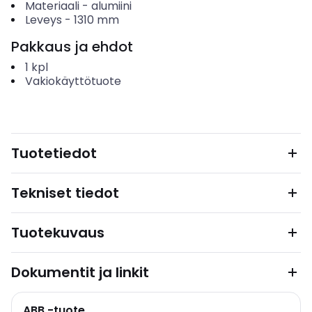
Materiaali
-
alumiini
Leveys
-
1310
mm
Pakkaus ja ehdot
1
kpl
Vakiokäyttötuote
Tuotetiedot
Tekniset tiedot
Tuotekuvaus
Dokumentit ja linkit
ABB -tuote