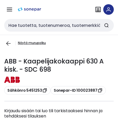
Siirry
Siirry
navigointiin
sisältöön
Haku
Näytä murupolku
ABB - Kaapelijakokaappi 630 A
kisk. - SDC 698
Kopioi
Kopioi
Sähkönro 5451253
Sonepar-ID 100023887
Kirjaudu sisään tai luo tili tarkistaaksesi hinnan ja
tehdäksesi tilauksen