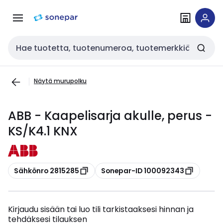
Siirry
Siirry
navigointiin
sisältöön
Haku
Näytä murupolku
ABB - Kaapelisarja akulle, perus -
KS/K4.1 KNX
Kopioi
Kopioi
Sähkönro 2815285
Sonepar-ID 100092343
Kirjaudu sisään tai luo tili tarkistaaksesi hinnan ja
tehdäksesi tilauksen