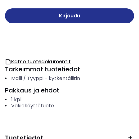
Kirjaudu
Katso tuotedokumentit
Tärkeimmät tuotetiedot
Malli / Tyyppi
-
kytkentäliitin
Pakkaus ja ehdot
1
kpl
Vakiokäyttötuote
Tuotetiedot