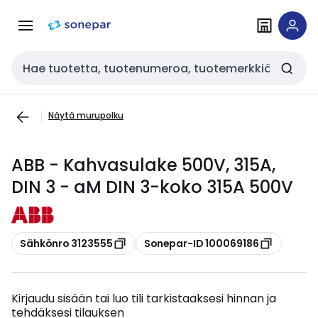
Siirry
Siirry
navigointiin
sisältöön
Haku
Näytä murupolku
ABB - Kahvasulake 500V, 315A,
DIN 3 - aM DIN 3-koko 315A 500V
Kopioi
Kopioi
Sähkönro 3123555
Sonepar-ID 100069186
Kirjaudu sisään tai luo tili tarkistaaksesi hinnan ja
tehdäksesi tilauksen