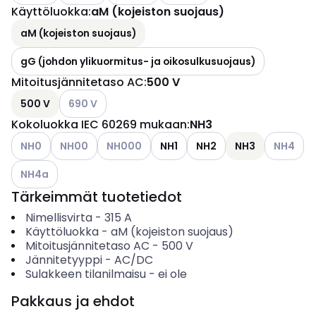
Käyttöluokka
:
aM (kojeiston suojaus)
aM (kojeiston suojaus)
gG (johdon ylikuormitus- ja oikosulkusuojaus)
Mitoitusjännitetaso AC
:
500 V
Katso käytettävissä olevat vaihtoehdot
500 V
690 V
Kokoluokka IEC 60269 mukaan
:
NH3
Katso käytettävissä olevat vaihtoehdot
Katso käytettävissä olevat vaihtoehdot
Katso käytettävissä olevat vaihtoehdot
Katso käyt
NH0
NH00
NH000
NH1
NH2
NH3
NH4
Katso käytettävissä olevat vaihtoehdot
NH4a
Tärkeimmät tuotetiedot
Nimellisvirta
-
315
A
Käyttöluokka
-
aM (kojeiston suojaus)
Mitoitusjännitetaso AC
-
500
V
Jännitetyyppi
-
AC/DC
Sulakkeen tilanilmaisu
-
ei ole
Pakkaus ja ehdot