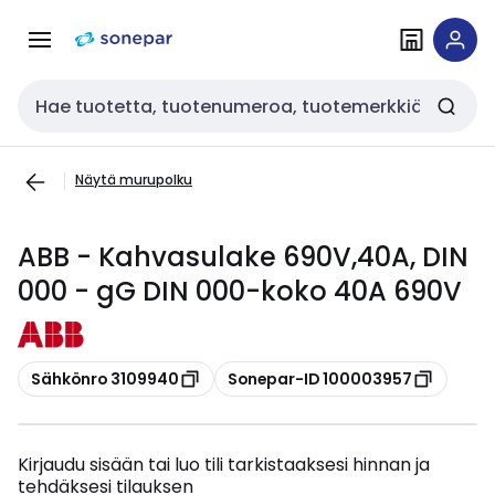
Siirry
Siirry
navigointiin
sisältöön
Haku
Näytä murupolku
ABB - Kahvasulake 690V,40A, DIN
000 - gG DIN 000-koko 40A 690V
Kopioi
Kopioi
Sähkönro 3109940
Sonepar-ID 100003957
Kirjaudu sisään tai luo tili tarkistaaksesi hinnan ja
tehdäksesi tilauksen