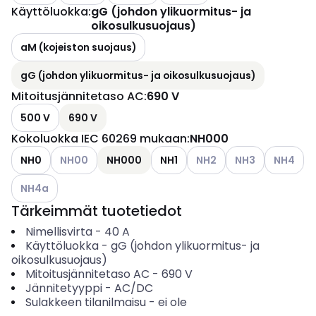
Käyttöluokka
:
gG (johdon ylikuormitus- ja
oikosulkusuojaus)
aM (kojeiston suojaus)
gG (johdon ylikuormitus- ja oikosulkusuojaus)
Mitoitusjännitetaso AC
:
690 V
500 V
690 V
Kokoluokka IEC 60269 mukaan
:
NH000
Katso käytettävissä olevat vaihtoehdot
Katso käytettävissä oleva
Katso käytettävis
Katso käyt
NH0
NH00
NH000
NH1
NH2
NH3
NH4
Katso käytettävissä olevat vaihtoehdot
NH4a
Tärkeimmät tuotetiedot
Nimellisvirta
-
40
A
Käyttöluokka
-
gG (johdon ylikuormitus- ja
oikosulkusuojaus)
Mitoitusjännitetaso AC
-
690
V
Jännitetyyppi
-
AC/DC
Sulakkeen tilanilmaisu
-
ei ole