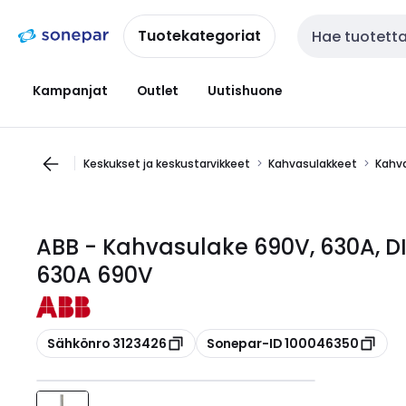
Siirry
Siirry
navigointiin
sisältöön
Tuotekategoriat
Haku
Kampanjat
Outlet
Uutishuone
Keskukset ja keskustarvikkeet
Kahvasulakkeet
Kahv
ABB - Kahvasulake 690V, 630A, D
630A 690V
Kopioi
Kopioi
Sähkönro 3123426
Sonepar-ID 100046350