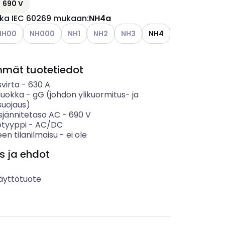
690 V
ka IEC 60269 mukaan
:
NH4a
ettävissä olevat vaihtoehdot
tso käytettävissä olevat vaihtoehdot
Katso käytettävissä olevat vaihtoehdot
Katso käytettävissä olevat vaihtoehdot
Katso käytettävissä olevat vaihtoehdot
Katso käytettävissä olevat vai
NH00
NH000
NH1
NH2
NH3
NH4
mmät tuotetiedot
svirta
-
630
A
luokka
-
gG (johdon ylikuormitus- ja
suojaus)
sjännitetaso AC
-
690
V
etyyppi
-
AC/DC
en tilanilmaisu
-
ei ole
s ja ehdot
äyttötuote