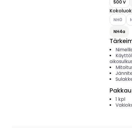
500 V
Kokoluok
Katso käyt
Ka
NH0
NH4a
Tärkei
Nimelli
Käyttö
oikosulku
Mitoitu
Jännit
Sulakke
Pakkau
1
kpl
Vakiok