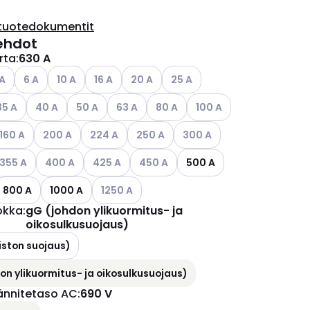
tuotedokumentit
ehdot
irta
:
630 A
ettävissä olevat vaihtoehdot
so käytettävissä olevat vaihtoehdot
Katso käytettävissä olevat vaihtoehdot
Katso käytettävissä olevat vaihtoehdot
Katso käytettävissä olevat vaihtoehdot
Katso käytettävissä olevat vaihtoehdo
Katso käytettävissä olevat va
 A
6 A
10 A
16 A
20 A
25 A
ettävissä olevat vaihtoehdot
tso käytettävissä olevat vaihtoehdot
Katso käytettävissä olevat vaihtoehdot
Katso käytettävissä olevat vaihtoehdot
Katso käytettävissä olevat vaihtoehdot
Katso käytettävissä olevat vaiht
Katso käytettävissä olev
35 A
40 A
50 A
63 A
80 A
100 A
ettävissä olevat vaihtoehdot
atso käytettävissä olevat vaihtoehdot
Katso käytettävissä olevat vaihtoehdot
Katso käytettävissä olevat vaihtoehdot
Katso käytettävissä olevat vaihtoehd
Katso käytettävissä olevat 
160 A
200 A
224 A
250 A
300 A
ettävissä olevat vaihtoehdot
atso käytettävissä olevat vaihtoehdot
Katso käytettävissä olevat vaihtoehdot
Katso käytettävissä olevat vaihtoehdot
Katso käytettävissä olevat vaihtoeh
355 A
400 A
425 A
450 A
500 A
Katso käytettävissä olevat vaihtoehdot
800 A
1000 A
1250 A
okka
:
gG (johdon ylikuormitus- ja
oikosulkusuojaus)
iston suojaus)
on ylikuormitus- ja oikosulkusuojaus)
jännitetaso AC
:
690 V