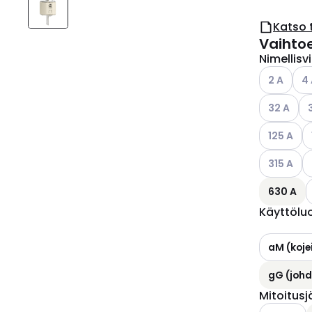
Katso 
Vaihto
Nimellisv
Katso käyt
Kat
2 A
4
Katso käyt
Ka
32 A
Katso käyt
K
125 A
Katso käyt
K
315 A
630 A
Käyttölu
aM (koje
gG (johd
Mitoitus