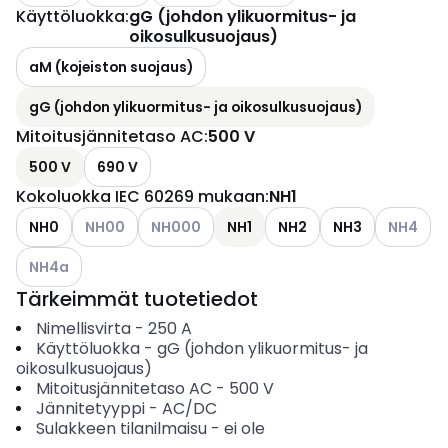
Käyttöluokka
:
gG (johdon ylikuormitus- ja
oikosulkusuojaus)
aM (kojeiston suojaus)
gG (johdon ylikuormitus- ja oikosulkusuojaus)
Mitoitusjännitetaso AC
:
500 V
500 V
690 V
Kokoluokka IEC 60269 mukaan
:
NH1
Katso käytettävissä olevat vaihtoehdot
Katso käytettävissä olevat vaihtoehdot
Katso käyt
NH0
NH00
NH000
NH1
NH2
NH3
NH4
Katso käytettävissä olevat vaihtoehdot
NH4a
Tärkeimmät tuotetiedot
Nimellisvirta
-
250
A
Käyttöluokka
-
gG (johdon ylikuormitus- ja
oikosulkusuojaus)
Mitoitusjännitetaso AC
-
500
V
Jännitetyyppi
-
AC/DC
Sulakkeen tilanilmaisu
-
ei ole