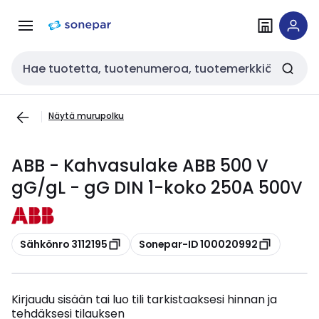
Siirry
Siirry
navigointiin
sisältöön
Haku
Näytä murupolku
ABB - Kahvasulake ABB 500 V
gG/gL - gG DIN 1-koko 250A 500V
Kopioi
Kopioi
Sähkönro 3112195
Sonepar-ID 100020992
Kirjaudu sisään tai luo tili tarkistaaksesi hinnan ja
tehdäksesi tilauksen