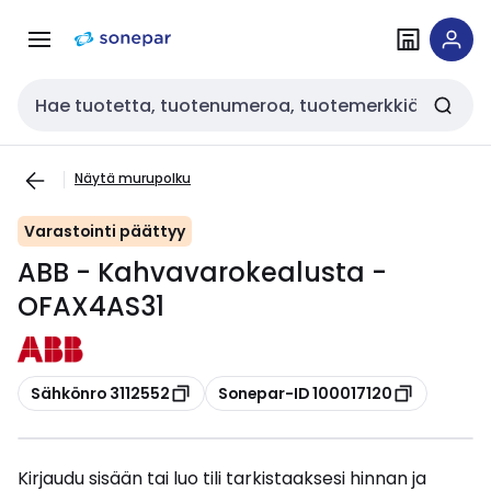
Siirry
Siirry
navigointiin
sisältöön
Haku
Näytä murupolku
Varastointi päättyy
ABB - Kahvavarokealusta -
OFAX4AS31
Kopioi
Kopioi
Sähkönro 3112552
Sonepar-ID 100017120
Kirjaudu sisään tai luo tili tarkistaaksesi hinnan ja