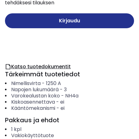
tehdäksesi tilauksen
Kirjaudu
Katso tuotedokumentit
Tärkeimmät tuotetiedot
Nimellisvirta
-
1250
A
Napojen lukumäärä
-
3
Varokealustan koko
-
NH4a
Kiskoasennettava
-
ei
Kääntömekanismi
-
ei
Pakkaus ja ehdot
1
kpl
Vakiokäyttötuote