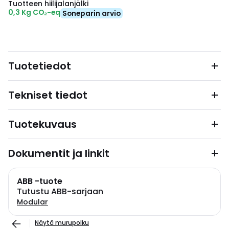
Tuotteen hiilijalanjälki
0,3 Kg CO₂-eq
Soneparin arvio
Tuotetiedot
Tekniset tiedot
Tuotekuvaus
Dokumentit ja linkit
ABB -tuote
Tutustu ABB-sarjaan
Modular
Näytä murupolku