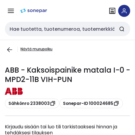
Siirry
Siirry
navigointiin
sisältöön
Haku
Näytä murupolku
ABB - Kaksoispainike matala I-0 -
MPD2-11B VIH-PUN
Kopioi
Kopioi
Sähkönro 2338003
Sonepar-ID 100024685
Kirjaudu sisään tai luo tili tarkistaaksesi hinnan ja
tehdäksesi tilauksen