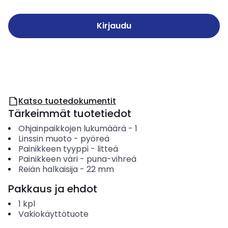
Kirjaudu
Katso tuotedokumentit
Tärkeimmät tuotetiedot
Ohjainpaikkojen lukumäärä
-
1
Linssin muoto
-
pyöreä
Painikkeen tyyppi
-
litteä
Painikkeen väri
-
puna-vihreä
Reiän halkaisija
-
22
mm
Pakkaus ja ehdot
1
kpl
Vakiokäyttötuote