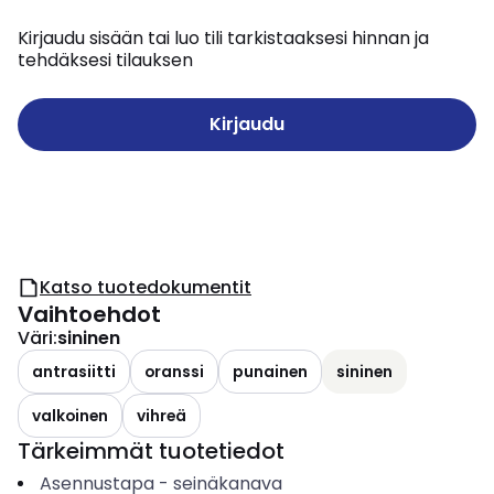
Kirjaudu sisään tai luo tili tarkistaaksesi hinnan ja
tehdäksesi tilauksen
Kirjaudu
Katso tuotedokumentit
Vaihtoehdot
Väri
:
sininen
antrasiitti
oranssi
punainen
sininen
valkoinen
vihreä
Tärkeimmät tuotetiedot
Asennustapa
-
seinäkanava