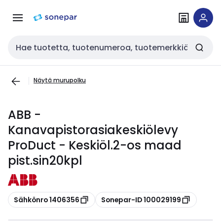
Siirry
Siirry
navigointiin
sisältöön
Haku
Näytä murupolku
ABB -
Kanavapistorasiakeskiölevy
ProDuct - Keskiöl.2-os maad
pist.sin20kpl
Kopioi
Kopioi
Sähkönro 1406356
Sonepar-ID 100029199