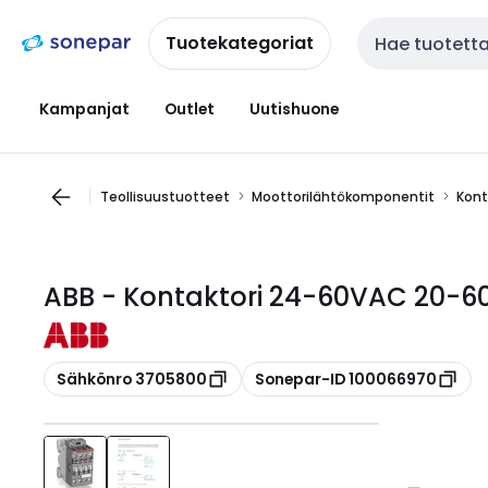
Siirry
Siirry
navigointiin
sisältöön
Tuotekategoriat
Haku
Kampanjat
Outlet
Uutishuone
Teollisuustuotteet
Moottorilähtökomponentit
Kont
ABB - Kontaktori 24-60VAC 20-6
Kopioi
Kopioi
Sähkönro 3705800
Sonepar-ID 100066970