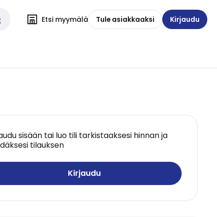
Etsi myymälä
Tule asiakkaaksi
Kirjaudu
jaudu sisään tai luo tili tarkistaaksesi hinnan ja
däksesi tilauksen
Kirjaudu