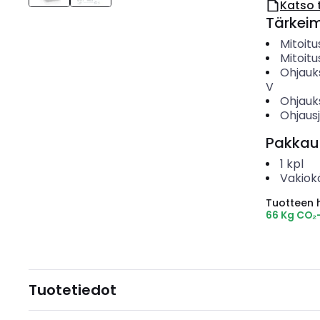
Katso 
Tärkei
Mitoit
Mitoitu
Ohjauk
V
Ohjauk
Ohjaus
Pakkau
1
kpl
Vakiok
Tuotteen hi
66 Kg CO₂
Tuotetiedot