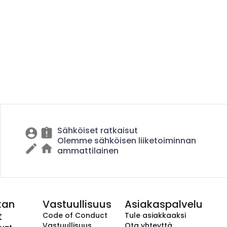
Sähköiset ratkaisut
Olemme sähköisen liiketoiminnan
ammattilainen
kan
Vastuullisuus
Asiakaspalvelu
t
Code of Conduct
Tule asiakkaaksi
Vastuullisuus
Ota yhteyttä