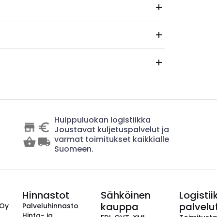
Huippuluokan logistiikka
Joustavat kuljetuspalvelut ja
varmat toimitukset kaikkialle
Suomeen.
Hinnastot
Sähköinen
Logistii
kauppa
palvelu
 Oy
Palveluhinnasto
Hinta- ja