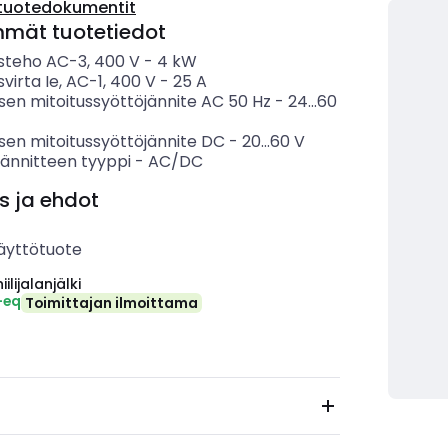
tuotedokumentit
mmät tuotetiedot
usteho AC-3, 400 V
-
4
kW
svirta Ie, AC-1, 400 V
-
25
A
sen mitoitussyöttöjännite AC 50 Hz
-
24...60
sen mitoitussyöttöjännite DC
-
20...60
V
jännitteen tyyppi
-
AC/DC
s ja ehdot
äyttötuote
ilijalanjälki
-eq
Toimittajan ilmoittama