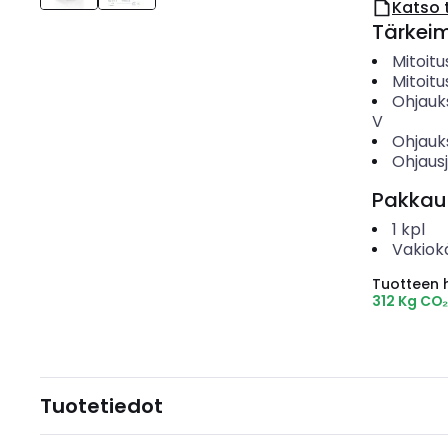
Katso 
Tärkei
Mitoit
Mitoitu
Ohjauk
V
Ohjauk
Ohjaus
Pakkau
1
kpl
Vakiok
Tuotteen hi
312 Kg CO
Tuotetiedot