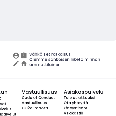
Sähköiset ratkaisut
Olemme sähköisen liiketoiminnan
ammattilainen
kan
Vastuullisuus
Asiakaspalvelu
t
Code of Conduct
Tule asiakkaaksi
Vastuullisuus
Ota yhteyttä
avat
CO2e-raportti
Yhteystiedot
lvelut
Asiakastili
ipalvelut