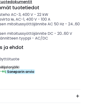
tuotedokumentit
mmät tuotetiedot
usteho AC-3, 400 V
-
22
kW
svirta Ie, AC-1, 400 V
-
100
A
sen mitoitussyöttöjännite AC 50 Hz
-
24...60
sen mitoitussyöttöjännite DC
-
20...60
V
jännitteen tyyppi
-
AC/DC
s ja ehdot
äyttötuote
ilijalanjälki
₂-eq
Soneparin arvio