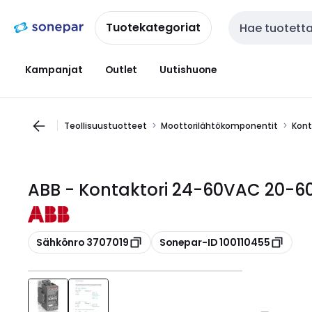
Siirry
Siirry
navigointiin
sisältöön
Tuotekategoriat
Haku
Kampanjat
Outlet
Uutishuone
Teollisuustuotteet
Moottorilähtökomponentit
Kont
ABB - Kontaktori 24-60VAC 20-60
Kopioi
Kopioi
Sähkönro 3707019
Sonepar-ID 100110455