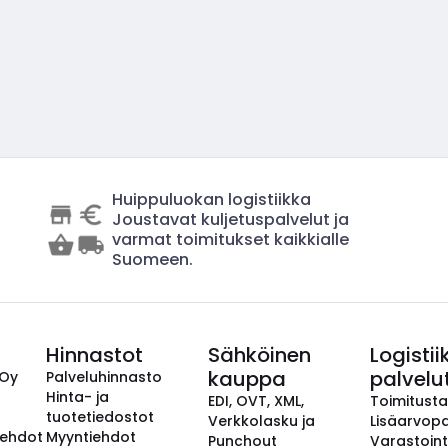
Huippuluokan logistiikka
Joustavat kuljetuspalvelut ja
varmat toimitukset kaikkialle
Suomeen.
Hinnastot
Sähköinen
Logistii
kauppa
palvelu
 Oy
Palveluhinnasto
Hinta- ja
EDI, OVT, XML,
Toimitust
tuotetiedostot
Verkkolasku ja
Lisäarvopa
aehdot
Myyntiehdot
Punchout
Varastoint