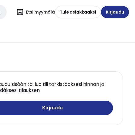
Etsi myymälä
Tule asiakkaaksi
Kirjaudu
jaudu sisään tai luo tili tarkistaaksesi hinnan ja
däksesi tilauksen
Kirjaudu