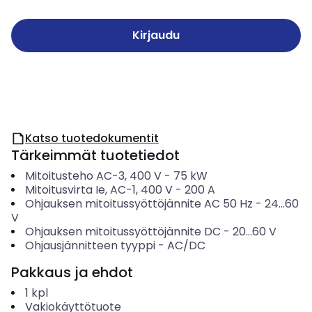
Kirjaudu
Katso tuotedokumentit
Tärkeimmät tuotetiedot
Mitoitusteho AC-3, 400 V
-
75
kW
Mitoitusvirta Ie, AC-1, 400 V
-
200
A
Ohjauksen mitoitussyöttöjännite AC 50 Hz
-
24...60
V
Ohjauksen mitoitussyöttöjännite DC
-
20...60
V
Ohjausjännitteen tyyppi
-
AC/DC
Pakkaus ja ehdot
1
kpl
Vakiokäyttötuote