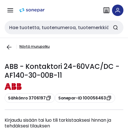
Siirry
Siirry
navigointiin
sisältöön
Haku
Näytä murupolku
ABB - Kontaktori 24-60VAC/DC -
AF140-30-00B-11
Kopioi
Kopioi
Sähkönro 3706197
Sonepar-ID 100056463
Kirjaudu sisään tai luo tili tarkistaaksesi hinnan ja
tehdäksesi tilauksen