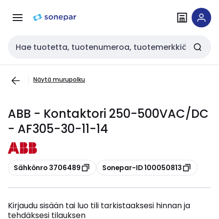
Siirry
Siirry
navigointiin
sisältöön
Haku
Näytä murupolku
ABB - Kontaktori 250-500VAC/DC
- AF305-30-11-14
Kopioi
Kopioi
Sähkönro 3706489
Sonepar-ID 100050813
Kirjaudu sisään tai luo tili tarkistaaksesi hinnan ja
tehdäksesi tilauksen