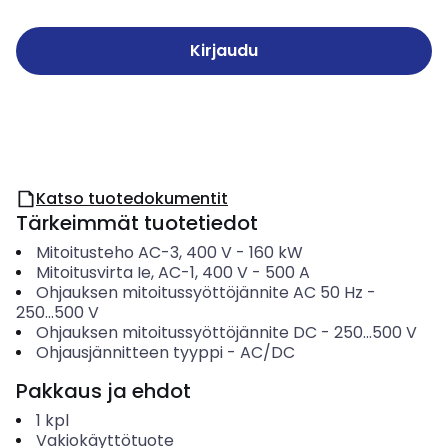
Kirjaudu
Katso tuotedokumentit
Tärkeimmät tuotetiedot
Mitoitusteho AC-3, 400 V
-
160
kW
Mitoitusvirta Ie, AC-1, 400 V
-
500
A
Ohjauksen mitoitussyöttöjännite AC 50 Hz
-
250...500
V
Ohjauksen mitoitussyöttöjännite DC
-
250...500
V
Ohjausjännitteen tyyppi
-
AC/DC
Pakkaus ja ehdot
1
kpl
Vakiokäyttötuote