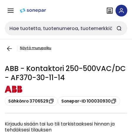
Siirry
Siirry
navigointiin
sisältöön
Haku
Näytä murupolku
ABB - Kontaktori 250-500VAC/DC
- AF370-30-11-14
Kopioi
Kopioi
Sähkönro 3706529
Sonepar-ID 100030930
Kirjaudu sisään tai luo tili tarkistaaksesi hinnan ja
tehdäksesi tilauksen