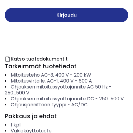
Kirjaudu
Katso tuotedokumentit
Tärkeimmät tuotetiedot
Mitoitusteho AC-3, 400 V
-
200
kW
Mitoitusvirta Ie, AC-1, 400 V
-
600
A
Ohjauksen mitoitussyöttöjännite AC 50 Hz
-
250...500
V
Ohjauksen mitoitussyöttöjännite DC
-
250...500
V
Ohjausjännitteen tyyppi
-
AC/DC
Pakkaus ja ehdot
1
kpl
Vakiokäyttötuote