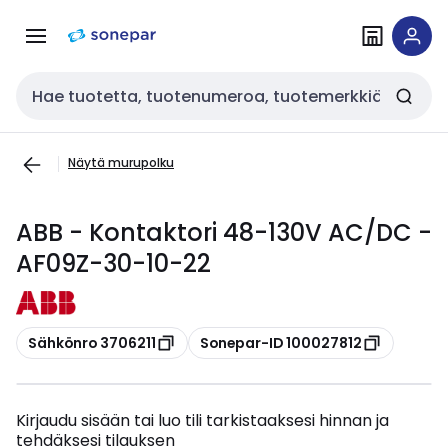
Siirry
Siirry
navigointiin
sisältöön
Haku
Näytä murupolku
ABB - Kontaktori 48-130V AC/DC -
AF09Z-30-10-22
Kopioi
Kopioi
Sähkönro 3706211
Sonepar-ID 100027812
Kirjaudu sisään tai luo tili tarkistaaksesi hinnan ja
tehdäksesi tilauksen