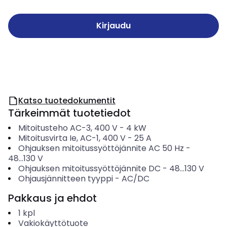
Kirjaudu
Katso tuotedokumentit
Tärkeimmät tuotetiedot
Mitoitusteho AC-3, 400 V
-
4
kW
Mitoitusvirta Ie, AC-1, 400 V
-
25
A
Ohjauksen mitoitussyöttöjännite AC 50 Hz
-
48...130
V
Ohjauksen mitoitussyöttöjännite DC
-
48...130
V
Ohjausjännitteen tyyppi
-
AC/DC
Pakkaus ja ehdot
1
kpl
Vakiokäyttötuote