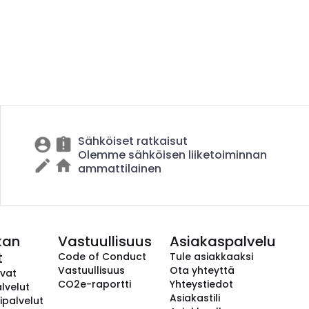
Sähköiset ratkaisut
Olemme sähköisen liiketoiminnan
ammattilainen
kan
Vastuullisuus
Asiakaspalvelu
t
Code of Conduct
Tule asiakkaaksi
Vastuullisuus
Ota yhteyttä
avat
CO2e-raportti
Yhteystiedot
lvelut
Asiakastili
ipalvelut