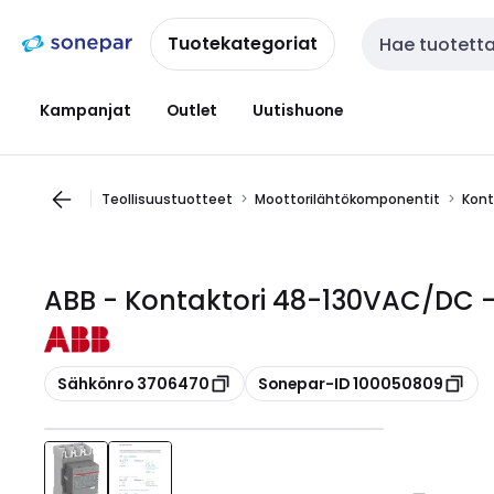
Siirry
Siirry
navigointiin
sisältöön
Tuotekategoriat
Haku
Kampanjat
Outlet
Uutishuone
Teollisuustuotteet
Moottorilähtökomponentit
Kont
ABB - Kontaktori 48-130VAC/DC 
Kopioi
Kopioi
Sähkönro 3706470
Sonepar-ID 100050809