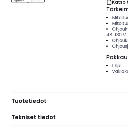
Katso 
Tärkei
Mitoit
Mitoitu
Ohjauk
48...130
V
Ohjauk
Ohjaus
Pakkau
1
kpl
Vakiok
Tuotetiedot
Tekniset tiedot