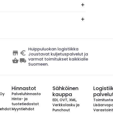
Huippuluokan logistiikka
Joustavat kuljetuspalvelut ja
varmat toimitukset kaikkialle
Suomeen.
Hinnastot
Sähköinen
Logistii
kauppa
palvelu
 Oy
Palveluhinnasto
Hinta- ja
EDI, OVT, XML,
Toimitust
tuotetiedostot
Verkkolasku ja
Lisäarvopa
aehdot
Myyntiehdot
Punchout
Varastoint