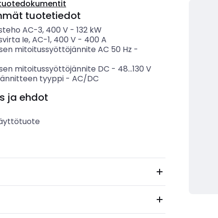
tuotedokumentit
mmät tuotetiedot
usteho AC-3, 400 V
-
132
kW
svirta Ie, AC-1, 400 V
-
400
A
sen mitoitussyöttöjännite AC 50 Hz
-
sen mitoitussyöttöjännite DC
-
48...130
V
jännitteen tyyppi
-
AC/DC
s ja ehdot
äyttötuote