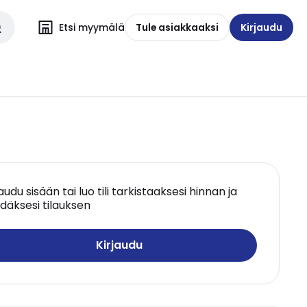
Etsi myymälä
Tule asiakkaaksi
Kirjaudu
jaudu sisään tai luo tili tarkistaaksesi hinnan ja
däksesi tilauksen
Kirjaudu