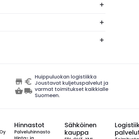
Huippuluokan logistiikka
Joustavat kuljetuspalvelut ja
varmat toimitukset kaikkialle
Suomeen.
Hinnastot
Sähköinen
Logistii
kauppa
palvelu
 Oy
Palveluhinnasto
Hinta- ja