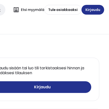
Etsi myymälä
Tule asiakkaaksi
Kirjaudu
jaudu sisään tai luo tili tarkistaaksesi hinnan ja
däksesi tilauksen
Kirjaudu