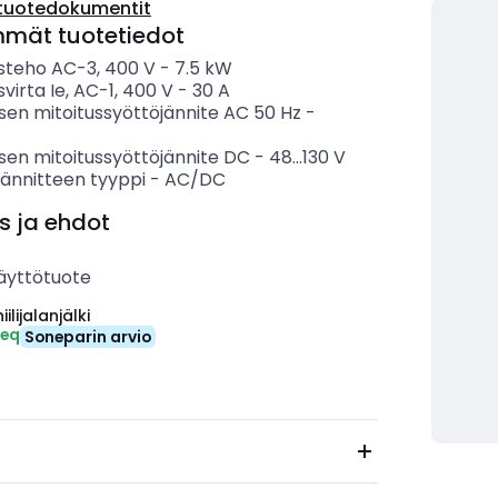
tuotedokumentit
mmät tuotetiedot
usteho AC-3, 400 V
-
7.5
kW
svirta Ie, AC-1, 400 V
-
30
A
sen mitoitussyöttöjännite AC 50 Hz
-
sen mitoitussyöttöjännite DC
-
48...130
V
jännitteen tyyppi
-
AC/DC
s ja ehdot
äyttötuote
ilijalanjälki
-eq
Soneparin arvio