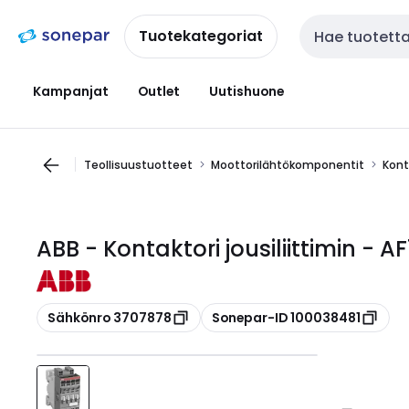
Siirry
Siirry
navigointiin
sisältöön
Tuotekategoriat
Haku
Kampanjat
Outlet
Uutishuone
Teollisuustuotteet
Moottorilähtökomponentit
Kont
ABB - Kontaktori jousiliittimin - 
Kopioi
Kopioi
Sähkönro 3707878
Sonepar-ID 100038481