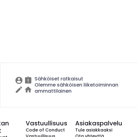
Sähköiset ratkaisut
Olemme sähköisen liiketoiminnan
ammattilainen
kan
Vastuullisuus
Asiakaspalvelu
t
Code of Conduct
Tule asiakkaaksi
Vastuullisuus
Ota yhteyttä