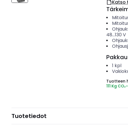
Katso 
Tärkei
Mitoit
Mitoitu
Ohjauk
48...130
V
Ohjauk
Ohjaus
Pakkau
1
kpl
Vakiok
Tuotteen hi
111 Kg CO₂
Tuotetiedot