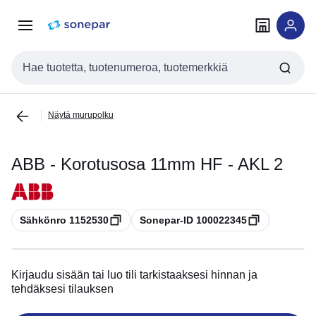
Siirry
Siirry
navigointiin
sisältöön
Haku
Näytä murupolku
ABB - Korotusosa 11mm HF - AKL 2
Kopioi
Kopioi
Sähkönro 1152530
Sonepar-ID 100022345
Kirjaudu sisään tai luo tili tarkistaaksesi hinnan ja
tehdäksesi tilauksen