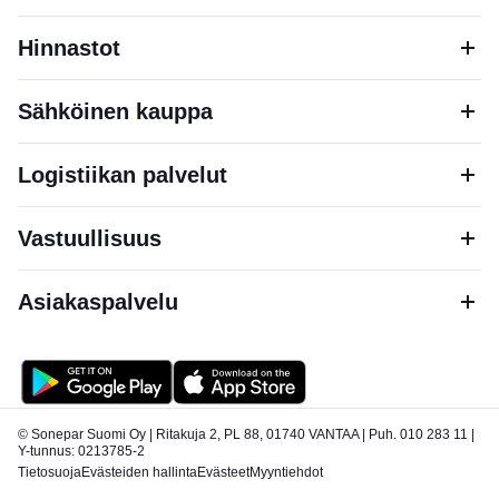
Hinnastot
Sähköinen kauppa
Logistiikan palvelut
Vastuullisuus
Asiakaspalvelu
© Sonepar Suomi Oy | Ritakuja 2, PL 88, 01740 VANTAA | Puh. 010 283 11 |
Y-tunnus: 0213785-2
Tietosuoja
Evästeiden hallinta
Evästeet
Myyntiehdot