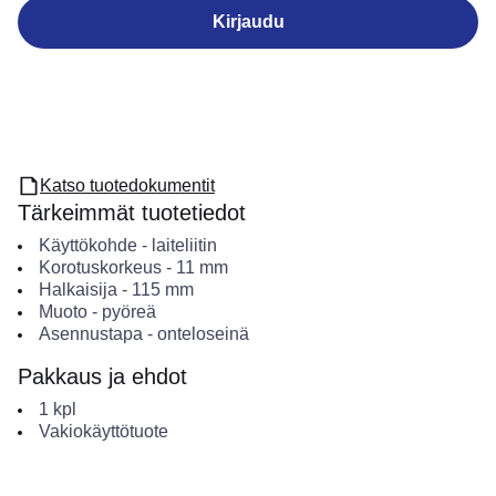
Kirjaudu
Katso tuotedokumentit
Tärkeimmät tuotetiedot
Käyttökohde
-
laiteliitin
Korotuskorkeus
-
11
mm
Halkaisija
-
115
mm
Muoto
-
pyöreä
Asennustapa
-
onteloseinä
Pakkaus ja ehdot
1
kpl
Vakiokäyttötuote