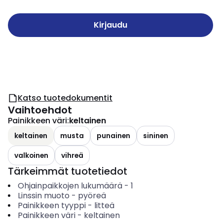
Kirjaudu
Katso tuotedokumentit
Vaihtoehdot
Painikkeen väri
:
keltainen
keltainen
musta
punainen
sininen
valkoinen
vihreä
Tärkeimmät tuotetiedot
Ohjainpaikkojen lukumäärä
-
1
Linssin muoto
-
pyöreä
Painikkeen tyyppi
-
litteä
Painikkeen väri
-
keltainen