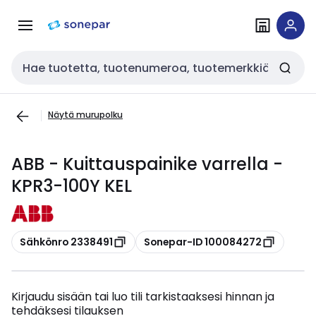
Siirry
Siirry
navigointiin
sisältöön
Haku
Näytä murupolku
ABB - Kuittauspainike varrella -
KPR3-100Y KEL
Kopioi
Kopioi
Sähkönro 2338491
Sonepar-ID 100084272
Kirjaudu sisään tai luo tili tarkistaaksesi hinnan ja
tehdäksesi tilauksen