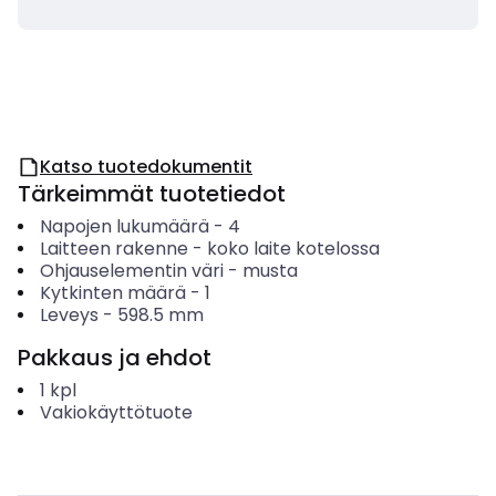
Katso tuotedokumentit
Tärkeimmät tuotetiedot
Napojen lukumäärä
-
4
Laitteen rakenne
-
koko laite kotelossa
Ohjauselementin väri
-
musta
Kytkinten määrä
-
1
Leveys
-
598.5
mm
Pakkaus ja ehdot
1
kpl
Vakiokäyttötuote