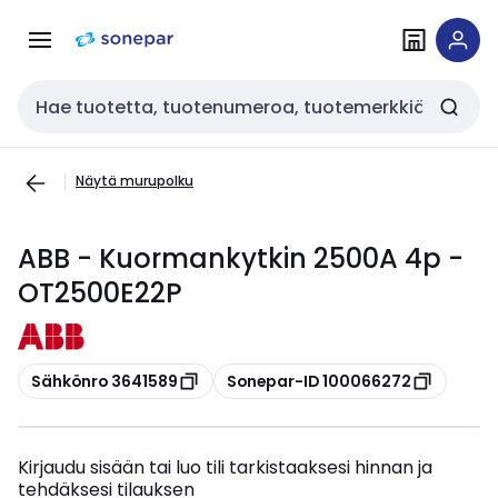
Siirry
Siirry
navigointiin
sisältöön
Haku
Näytä murupolku
ABB - Kuormankytkin 2500A 4p -
OT2500E22P
Kopioi
Kopioi
Sähkönro 3641589
Sonepar-ID 100066272
Kirjaudu sisään tai luo tili tarkistaaksesi hinnan ja
tehdäksesi tilauksen