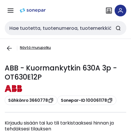
Siirry
Siirry
navigointiin
sisältöön
Haku
Näytä murupolku
ABB - Kuormankytkin 630A 3p -
OT630E12P
Kopioi
Kopioi
Sähkönro 3660778
Sonepar-ID 100061178
Kirjaudu sisään tai luo tili tarkistaaksesi hinnan ja
tehdäksesi tilauksen