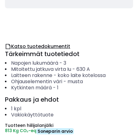
Katso tuotedokumentit
Tärkeimmät tuotetiedot
Napojen lukumäärä
-
3
Mitoitettu jatkuva virta Iu
-
630
A
Laitteen rakenne
-
koko laite kotelossa
Ohjauselementin väri
-
musta
Kytkinten määrä
-
1
Pakkaus ja ehdot
1
kpl
Vakiokäyttötuote
Tuotteen hiilijalanjälki
813 Kg CO₂-eq
Soneparin arvio